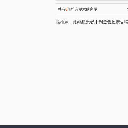
共有
0
個符合要求的房屋
很抱歉，此經紀業者未刊登售屋廣告