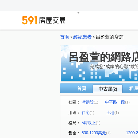
首頁
經紀業者
呂盈萱的店舖
>
>
呂盈萱的網路
完成您*成家的心願*歡迎
首頁
租
中古屋
(2)
社區：
灣銅段
中平路一段
(1)
(1)
用途：
住宅
土地
(1)
(1)
格局：
5房以上
(1)
售金：
800-1200萬元
1200
(1)