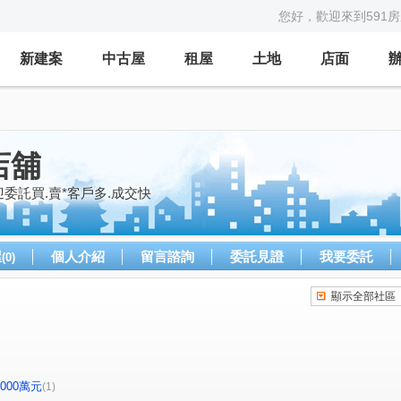
您好，歡迎來到591
新建案
中古屋
租屋
土地
店面
店舖
委託買.賣*客戶多.成交快
屋
個人介紹
留言諮詢
委託見證
我要委託
(0)
顯示全部社區
-2000萬元
(1)