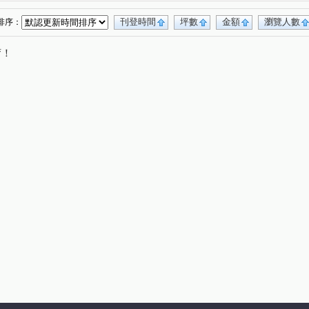
刊登時間
坪數
金額
瀏覽人數
排序：
唷！