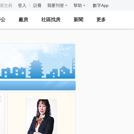
房屋交易
登入
註冊
我要刊登
幫助
數字App
辦公
廠房
社區找房
新聞
更多