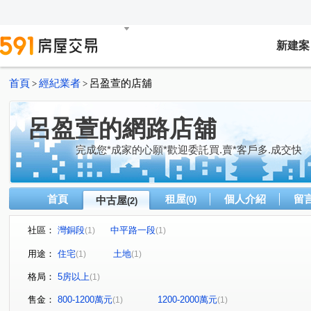
新建案
首頁
經紀業者
呂盈萱的店舖
>
>
呂盈萱的網路店舖
完成您*成家的心願*歡迎委託買.賣*客戶多.成交快
首頁
租屋
個人介紹
留
中古屋
(0)
(2)
社區：
灣銅段
中平路一段
(1)
(1)
用途：
住宅
土地
(1)
(1)
格局：
5房以上
(1)
售金：
800-1200萬元
1200-2000萬元
(1)
(1)