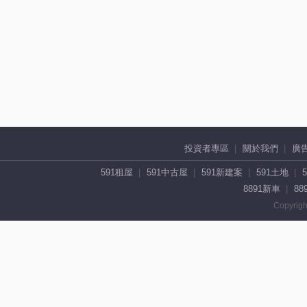
投資者專區
關於我們
廣
591租屋
591中古屋
591新建案
591土地
8891新車
88
Copyrigh