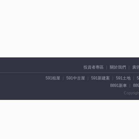
投資者專區
關於我們
廣
591租屋
591中古屋
591新建案
591土地
8891新車
88
Copyrigh