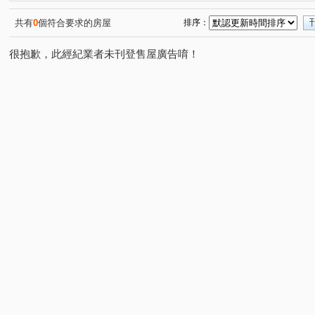
竹北金鑽
悠森朵夫
實心甜
MyHome2
興
(1)
(1)
(1)
(1)
探索21
春安路
興隆路一段
中華路二段
(1)
(1)
(1)
(1)
共有
0
個符合要求的房屋
排序：
經國路三段
至善路
南崁路
光明一路
麗
(2)
(1)
(1)
(1)
很抱歉，此經紀業者未刊登售屋廣告唷！
文孝街
大享路
龍山西路
昌隆一街
旭光
(1)
(1)
(1)
(1)
光明路
嘉興路
下山村
文山街
南隘路二
(2)
(1)
(1)
(1)
城北街
中清路一段
長春街
新莊街
新香
(1)
(1)
(2)
(1)
德興路
振興一街
科學園路
仁愛街
桃鶯
(1)
(1)
(1)
(1)
福興東路一段
仁德三街
港清三街
博愛街
(1)
(1)
(1)
(1)
延平路二段
龍山東路
有謙一路
榮濱南路
(1)
(1)
(1)
(1)