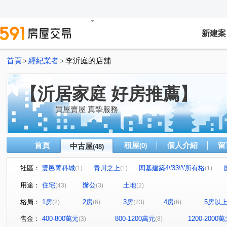
新建案
首頁
經紀業者
李沂庭的店舖
>
>
【沂居家庭 好房推薦】
買屋賣屋 真摯服務
首頁
租屋
個人介紹
留
中古屋
(0)
(48)
社區：
豐邑菁科城
青川之上
閎基建築4\'33\'\'所有格
(1)
(1)
(1)
鴻築MM21
和發善藝
溪霞隱
夏目漱石
(1)
(1)
(1)
(1)
用途：
住宅
辦公
土地
(43)
(3)
(2)
昌隆廣場-上禾旺
星都匯
學府春秋大樓
環球市
(1)
(1)
(1)
格局：
1房
2房
3房
4房
5房以
(2)
(6)
(23)
(6)
早安竹北
樹裏院
綠園華廈
海街日記
學
(1)
(1)
(1)
(1)
吉賀居三期
天生贏家
華固天湖
富貴牡丹
(1)
(1)
(1)
(1)
售金：
400-800萬元
800-1200萬元
1200-2000
(3)
(8)