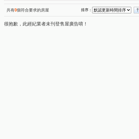
富貴牡丹
微笑南寮
太睿郡
富宇天空樹
(1)
(1)
(1)
(1)
悠森朵夫
實心甜
MyHome2
經國路三段
(1)
(1)
(1)
(2)
共有
0
個符合要求的房屋
排序：
興隆路一段
中華路二段
義民段
八德路
(1)
(1)
(1)
(1)
很抱歉，此經紀業者未刊登售屋廣告唷！
光明一路
麗山街
光復路一段
文孝街
大
(1)
(1)
(1)
(1)
昌隆一街
旭光一路
寶山路
光明路
嘉興
(1)
(1)
(1)
(1)
文山街
南隘路二段
勝利路
城北街
中清
(1)
(1)
(1)
(1)
新莊街
中山路
西濱路一段
德興路
振興
(1)
(1)
(1)
(1)
仁愛街
桃鶯路
福興東路一段
十興路一段
(1)
(1)
(1)
(1)
博愛街
環北路五段
延平路二段
(1)
(1)
(1)