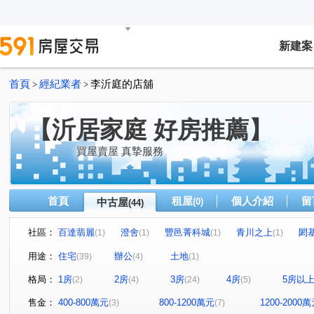
新建案
首頁
經紀業者
李沂庭的店舖
>
>
【沂居家庭 好房推薦】
買屋賣屋 真摯服務
首頁
租屋
個人介紹
留
中古屋
(0)
(44)
社區：
百達翡麗
澄舍
豐邑菁科城
青川之上
閎基
(1)
(1)
(1)
(1)
麗寶美棧
鴻築MM21
和發善藝
溪霞隱
(1)
(1)
(1)
(1)
用途：
住宅
辦公
土地
(39)
(4)
(1)
昌隆廣場-上禾旺
星都匯
學府春秋大樓
環球市
(1)
(1)
(1)
格局：
1房
2房
3房
4房
5房以
(2)
(4)
(24)
(5)
興富發巨人愛家
早安竹北
樹裏院
綠園華廈
(1)
(1)
(1)
(1)
學士園
得意人生
傳家
吉賀居三期
天生
(1)
(1)
(1)
(1)
售金：
400-800萬元
800-1200萬元
1200-2000
(3)
(7)