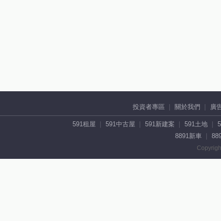
投資者專區
關於我們
廣
591租屋
591中古屋
591新建案
591土地
8891新車
88
Copyrigh