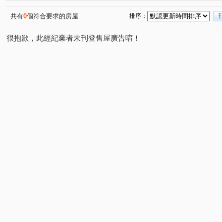
竹北金鑽
悠森朵夫
實心甜
MyHome2
興
(1)
(1)
(1)
(1)
探索21
經國路三段
頂埔路
春安路
興隆
(1)
(3)
(1)
(1)
共有
0
個符合要求的房屋
排序：
中華路二段
義民段
八德路
至善路
南崁
(1)
(1)
(1)
(1)
很抱歉，此經紀業者未刊登售屋廣告唷！
麗山街
光復路一段
文孝街
大享路
龍山
(1)
(1)
(1)
(1)
旭光一路
寶山路
光明路
嘉興路
下山村
(1)
(1)
(2)
(1)
(
南隘路二段
勝利路
城北街
中清路一段
(1)
(1)
(1)
(1)
新香街
西濱路一段
德興路
振興一街
科
(1)
(1)
(1)
(1)
桃鶯路
錦和路
福興東路一段
仁德三街
(1)
(1)
(1)
(1)
環北路五段
延平路二段
龍山東路
有謙一路
(1)
(1)
(1)
(1)