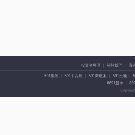
投資者專區
關於我們
廣
591租屋
591中古屋
591新建案
591土地
8891新車
88
Copyrigh