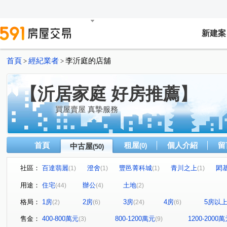
新建案
首頁
經紀業者
李沂庭的店舖
>
>
【沂居家庭 好房推薦】
買屋賣屋 真摯服務
首頁
租屋
個人介紹
留
中古屋
(0)
(50)
社區：
百達翡麗
澄舍
豐邑菁科城
青川之上
閎基
(1)
(1)
(1)
(1)
麗寶美棧
鴻築MM21
和發善藝
溪霞隱
(1)
(1)
(1)
(1)
用途：
住宅
辦公
土地
(44)
(4)
(2)
昌隆廣場-上禾旺
星都匯
學府春秋大樓
環球市
(1)
(1)
(1)
格局：
1房
2房
3房
4房
5房以
(2)
(6)
(24)
(6)
早安竹北
樹裏院
綠園華廈
海街日記
學
(1)
(1)
(1)
(1)
吉賀居三期
天生贏家
華固天湖
富貴牡丹
(1)
(1)
(1)
(1)
售金：
400-800萬元
800-1200萬元
1200-2000
(3)
(9)