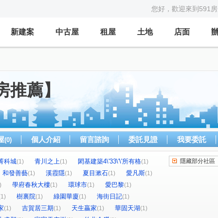
您好，歡迎來到591
新建案
中古屋
租屋
土地
店面
房推薦】
屋
個人介紹
留言諮詢
委託見證
我要委託
(0)
菁科城
青川之上
閎基建築4\'33\'\'所有格
隱藏部分社區
(1)
(1)
(1)
和發善藝
溪霞隱
夏目漱石
愛凡斯
(1)
(1)
(1)
(1)
學府春秋大樓
環球市
愛巴黎
)
(1)
(1)
(1)
樹裏院
綠園華廈
海街日記
(1)
(1)
(1)
(1)
家
吉賀居三期
天生贏家
華固天湖
(1)
(1)
(1)
(1)