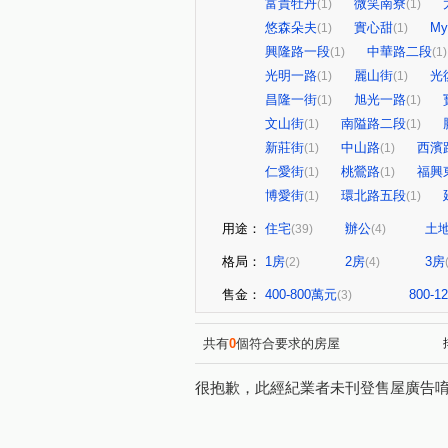
富貴牡丹
微笑南寮
(1)
(1)
悠森朵夫
實心甜
My
(1)
(1)
興隆路一段
中華路二段
(1)
(1)
光明一路
麗山街
光
(1)
(1)
昌隆一街
旭光一路
(1)
(1)
文山街
南隘路二段
(1)
(1)
新莊街
中山路
西濱
(1)
(1)
仁愛街
桃鶯路
福興
(1)
(1)
博愛街
環北路五段
(1)
(1)
用途：
住宅
辦公
土
(39)
(4)
格局：
1房
2房
3房
(2)
(4)
售金：
400-800萬元
800-
(3)
共有
0
個符合要求的房屋
很抱歉，此經紀業者未刊登售屋廣告