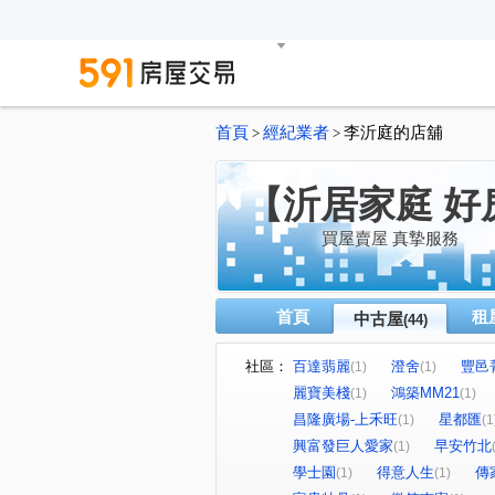
首頁
經紀業者
李沂庭的店舖
>
>
【沂居家庭 好
買屋賣屋 真摯服務
首頁
租
中古屋
(44)
社區：
百達翡麗
澄舍
豐邑
(1)
(1)
麗寶美棧
鴻築MM21
(1)
(1)
昌隆廣場-上禾旺
星都匯
(1)
(1
興富發巨人愛家
早安竹北
(1)
學士園
得意人生
傳
(1)
(1)