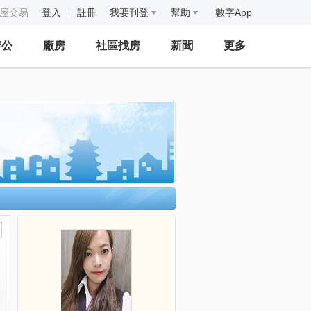
房屋交易
登入
註冊
我要刊登
幫助
數字App
辦公
廠房
社區找房
新聞
更多