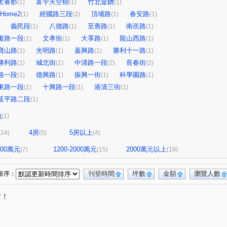
太睿郡
富宇天空樹
竹北金鑽
(1)
(1)
(1)
Home2
經國路三段
頂埔路
春安路
(1)
(2)
(1)
(1)
義民段
八德路
至善路
南崁路
(1)
(1)
(1)
(1)
復路一段
文孝街
大享路
龍山西路
(1)
(1)
(1)
(1)
寶山路
光明路
嘉興路
勝利十一路
(1)
(1)
(1)
(1)
勝利路
城北街
中清路一段
長春街
(1)
(1)
(2)
(2)
路一段
德興路
振興一街
科學園路
(1)
(1)
(1)
(1)
東路一段
十興路一段
港清三街
(1)
(1)
(1)
延平路二段
(1)
地
(1)
4房
5房以上
(24)
(5)
(4)
1200萬元
1200-2000萬元
2000萬元以上
(7)
(15)
(19)
刊登時間
坪數
金額
瀏覽人數
排序：
唷！