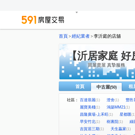
首頁
經紀業者
李沂庭的店舖
>
>
【沂居家庭 好
買屋賣屋 真摯服務
首頁
租
中古屋
(50)
社區：
百達翡麗
澄舍
豐邑
(1)
(1)
麗寶美棧
鴻築MM21
(1)
(1)
昌隆廣場-上禾旺
星都匯
(1)
(1
早安竹北
樹裏院
綠
(1)
(1)
吉賀居三期
天生贏家
(1)
(1)