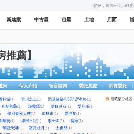
您好，歡迎來到591
新建案
中古屋
租屋
土地
店面
房推薦】
屋
個人介紹
留言諮詢
委託見證
我要委託
(0)
菁科城
青川之上
閎基建築4\'33\'\'所有格
隱藏部分社區
(1)
(1)
(1)
和發善藝
溪霞隱
夏目漱石
愛凡斯
(1)
(1)
(1)
(1)
學府春秋大樓
環球市
愛巴黎
)
(1)
(1)
(1)
園華廈
海街日記
學士園
傳家
(1)
(1)
(1)
(1)
華固天湖
富貴牡丹
太睿郡
(1)
(1)
(1)