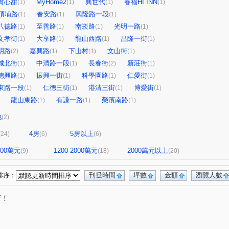
實心甜
MyHome2
興世代
春福HI INN
(1)
(1)
(1)
(1)
頂埔路
春安路
興隆路一段
(1)
(1)
(1)
八德路
至善路
南崁路
光明一路
(1)
(1)
(1)
(1)
文孝街
大享路
龍山西路
昌隆一街
(1)
(1)
(1)
(1)
明路
嘉興路
下山村
文山街
(2)
(1)
(1)
(1)
城北街
中清路一段
長春街
新莊街
(1)
(1)
(2)
(1)
德興路
振興一街
科學園路
仁愛街
(1)
(1)
(1)
(1)
東路一段
仁德三街
港清三街
博愛街
(1)
(1)
(1)
(1)
龍山東路
有謙一路
榮濱南路
(1)
(1)
(1)
地
(2)
4房
5房以上
(24)
(6)
(6)
1200萬元
1200-2000萬元
2000萬元以上
(9)
(18)
(20)
刊登時間
坪數
金額
瀏覽人數
排序：
唷！