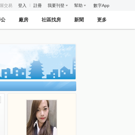
房屋交易
登入
註冊
我要刊登
幫助
數字App
辦公
廠房
社區找房
新聞
更多