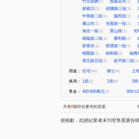
竹北金鑽
悠森朵夫
(1)
(1)
探索21
經國路三段
(1)
(3)
中華路二段
義民段
(1)
(1)
麗山街
光復路一段
(1)
(1)
旭光一路
寶山路
光
(1)
(1)
南隘路二段
勝利路
(1)
(1)
新香街
西濱路一段
(1)
(1)
桃鶯路
錦和路
福興
(1)
(1)
環北路五段
延平路二段
(1)
(1)
用途：
住宅
辦公
土
(44)
(4)
格局：
1房
2房
3房
(2)
(6)
售金：
400-800萬元
800-
(3)
共有
0
個符合要求的房屋
很抱歉，此經紀業者未刊登售屋廣告