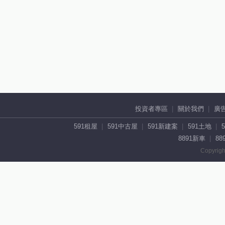
投資者專區
關於我們
廣
591租屋
591中古屋
591新建案
591土地
8891新車
88
Copyrigh