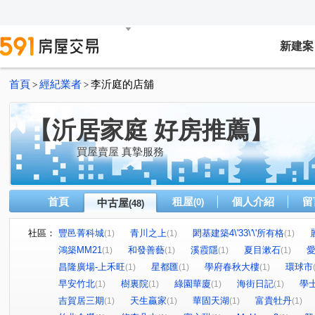
新建案
首頁
經紀業者
李沂庭的店舖
>
>
【沂居家庭 好房推薦】
買屋賣屋 真摯服務
首頁
租屋
個人介紹
留
中古屋
(0)
(48)
社區：
豐邑菁科城
青川之上
閎基建築4\'33\'\'所有格
(1)
(1)
(1)
鴻築MM21
和發善藝
溪霞隱
夏目漱石
(1)
(1)
(1)
(1)
昌隆廣場-上禾旺
星都匯
學府春秋大樓
環球市
(1)
(1)
(1)
早安竹北
樹裏院
綠園華廈
海街日記
學
(1)
(1)
(1)
(1)
吉賀居三期
天生贏家
華固天湖
富貴牡丹
(1)
(1)
(1)
(1)