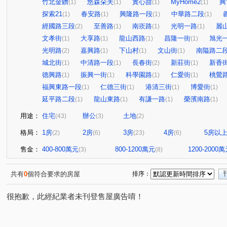
竹北金鑽
悠森朵夫
實心甜
MyHome2
興
(1)
(1)
(1)
(1)
探索21
春安路
興隆路一段
中華路二段
(1)
(1)
(1)
(1)
經國路三段
至善路
南崁路
光明一路
麗
(2)
(1)
(1)
(1)
文孝街
大享路
龍山西路
昌隆一街
旭光
(1)
(1)
(1)
(1)
光明路
嘉興路
下山村
文山街
南隘路二
(2)
(1)
(1)
(1)
城北街
中清路一段
長春街
新莊街
新香
(1)
(1)
(2)
(1)
德興路
振興一街
科學園路
仁愛街
桃鶯
(1)
(1)
(1)
(1)
福興東路一段
仁德三街
港清三街
博愛街
(1)
(1)
(1)
(1)
延平路二段
龍山東路
有謙一路
榮濱南路
(1)
(1)
(1)
(1)
用途：
住宅
辦公
土地
(43)
(3)
(2)
格局：
1房
2房
3房
4房
5房以
(2)
(6)
(23)
(6)
售金：
400-800萬元
800-1200萬元
1200-2000
(3)
(8)
共有
0
個符合要求的房屋
排序：
很抱歉，此經紀業者未刊登售屋廣告唷！