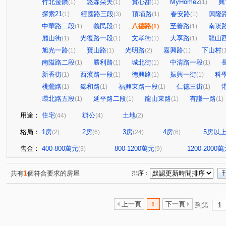
竹北金鑽
悠森朵夫
實心甜
MyHome2
興
(1)
(1)
(1)
(1)
探索21
經國路三段
頂埔路
春安路
興隆
(1)
(3)
(1)
(1)
中華路二段
義民段
八德路
(1)
至善路
南崁
(1)
(1)
(1)
麗山街
光復路一段
文孝街
大享路
龍山
(1)
(1)
(1)
(1)
旭光一路
寶山路
光明路
嘉興路
下山村
(1)
(1)
(2)
(1)
(
南隘路二段
勝利路
城北街
中清路一段
(1)
(1)
(1)
(1)
新香街
西濱路一段
德興路
振興一街
科
(1)
(1)
(1)
(1)
桃鶯路
錦和路
福興東路一段
仁德三街
(1)
(1)
(1)
(1)
環北路五段
延平路二段
龍山東路
有謙一路
(1)
(1)
(1)
(1)
用途：
住宅
辦公
土地
(44)
(4)
(2)
格局：
1房
2房
3房
4房
5房以
(2)
(6)
(24)
(6)
售金：
400-800萬元
800-1200萬元
1200-2000
(3)
(9)
共有
1
個符合要求的房屋
排序：
上一頁
1
下一頁
到第