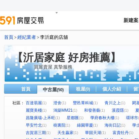
新建案
首頁
經紀業者
李沂庭的店舖
>
>
【沂居家庭 好房推薦】
買屋賣屋 真摯服務
首頁
租屋
個人介紹
留
中古屋
(0)
(50)
社區：
百達翡麗
澄舍
豐邑菁科城
青川之上
閎基
(1)
(1)
(1)
(1)
麗寶美棧
鴻築MM21
和發善藝
溪霞隱
(1)
(1)
(1)
(1)
昌隆廣場-上禾旺
星都匯
學府春秋大樓
環球市
(1)
(1)
(1)
早安竹北
樹裏院
綠園華廈
海街日記
學
(1)
(1)
(1)
(1)
吉賀居三期
天生贏家
華固天湖
富貴牡丹
(1)
(1)
(1)
(1)