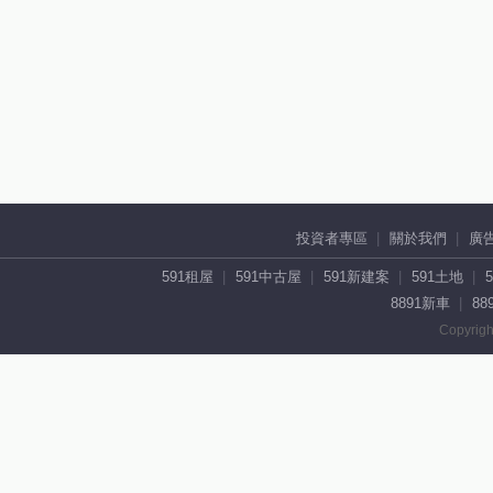
投資者專區
關於我們
廣
591租屋
591中古屋
591新建案
591土地
8891新車
88
Copyrigh