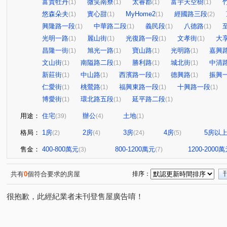
富貴牡丹
微笑南寮
太睿郡
富宇天空樹
(1)
(1)
(1)
(1)
悠森朵夫
實心甜
MyHome2
經國路三段
(1)
(1)
(1)
(2)
興隆路一段
中華路二段
義民段
八德路
(1)
(1)
(1)
(1)
光明一路
麗山街
光復路一段
文孝街
大
(1)
(1)
(1)
(1)
昌隆一街
旭光一路
寶山路
光明路
嘉興
(1)
(1)
(1)
(1)
文山街
南隘路二段
勝利路
城北街
中清
(1)
(1)
(1)
(1)
新莊街
中山路
西濱路一段
德興路
振興
(1)
(1)
(1)
(1)
仁愛街
桃鶯路
福興東路一段
十興路一段
(1)
(1)
(1)
(1)
博愛街
環北路五段
延平路二段
(1)
(1)
(1)
用途：
住宅
辦公
土地
(39)
(4)
(1)
格局：
1房
2房
3房
4房
5房以
(2)
(4)
(24)
(5)
售金：
400-800萬元
800-1200萬元
1200-2000
(3)
(7)
共有
0
個符合要求的房屋
排序：
很抱歉，此經紀業者未刊登售屋廣告唷！