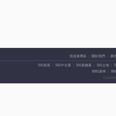
投資者專區
關於我們
廣
591租屋
591中古屋
591新建案
591土地
8891新車
88
Copyrigh