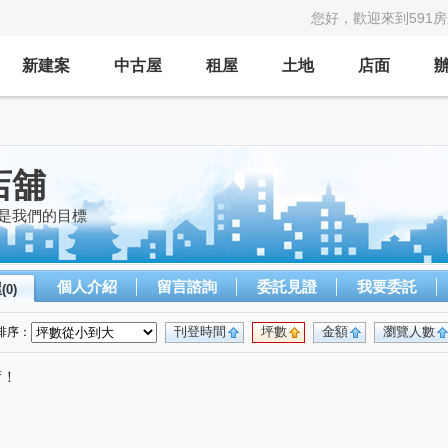
您好，歡迎來到591
新建案
中古屋
租屋
土地
店面
店舖
意是我們的目標
個人介紹
留言諮詢
委託見證
我要委託
屋
(0)
刊登時間
坪數
金額
瀏覽人數
排序：
唷！