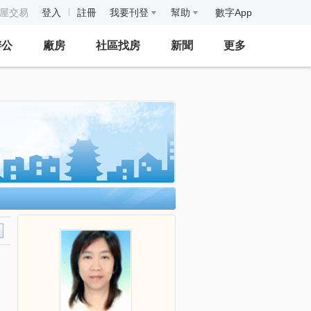
房屋交易
登入
註冊
我要刊登
幫助
數字App
辦公
廠房
社區找房
新聞
更多