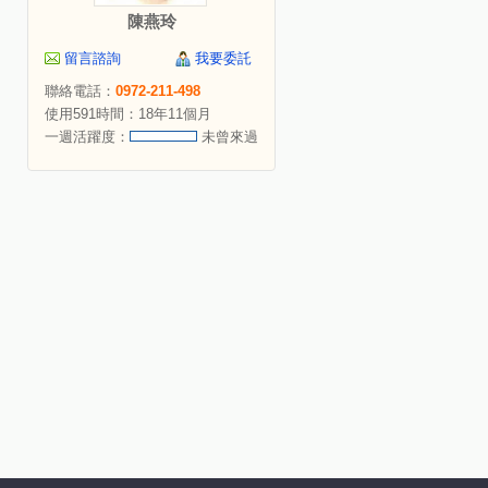
陳燕玲
留言諮詢
我要委託
聯絡電話：
0972-211-498
使用591時間：18年11個月
一週活躍度：
未曾來過