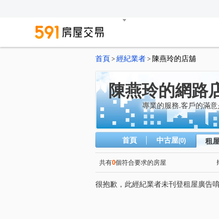
首頁
經紀業者
陳燕玲的店舖
>
>
陳燕玲的網路
專業的服務.客戶的滿
首頁
中古屋
(0)
租
共有
0
個符合要求的房屋
很抱歉，此經紀業者未刊登租屋廣告