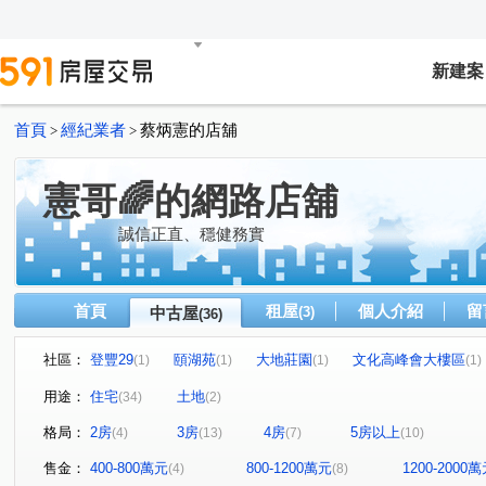
新建案
首頁
經紀業者
蔡炳憲的店舖
>
>
憲哥🌈的網路店舖
誠信正直、穩健務實
首頁
租屋
個人介紹
留
中古屋
(3)
(36)
社區：
登豐29
頤湖苑
大地莊園
文化高峰會大樓區
(1)
(1)
(1)
(1)
大雅京都8
至尊美景大樓
康詩丹庭大樓
鋭揚捷
(1)
(1)
(1)
用途：
住宅
土地
(34)
(2)
民生1號院
皇苑御之苑
星海灣大廈
福懋精湛
(1)
(1)
(1)
(1
格局：
2房
3房
4房
5房以上
(4)
(13)
(7)
(10)
常景錄
夢世代大樓
NeXT21
五甲第一大樓
(1)
(1)
(1)
(1)
高博館大廈
高雄小城
市中雙橡園大樓
尖美東
(1)
(1)
(1)
售金：
400-800萬元
800-1200萬元
1200-2000
(4)
(8)