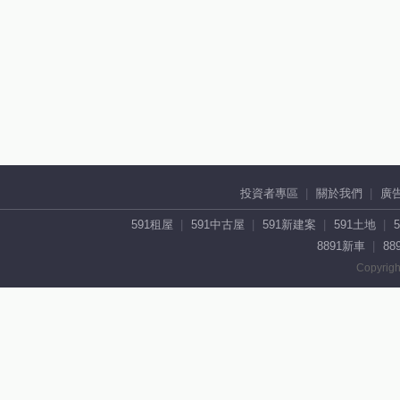
投資者專區
關於我們
廣
591租屋
591中古屋
591新建案
591土地
8891新車
88
Copyrigh