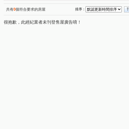
都市麗晶大廈
太普美術海
光明路三段
廣州一
(1)
(1)
(1)
大豐二路
公園路
明倫路
客子寮
和平二
(1)
(1)
(1)
(1)
共有
0
個符合要求的房屋
排序：
和盛西街
環河東街
重光路
五穀街
明隆
(1)
(1)
(1)
(1)
很抱歉，此經紀業者未刊登售屋廣告唷！
瑞興路
鼎中路
中山一路
馬卡道路
中山
(1)
(1)
(1)
(1)
五福三路
朝昇三巷
廈莊五街
獅山街
光
(1)
(1)
(1)
(1)
永和街
和德街
教仁路
復興路
保安路
(1)
(1)
(1)
(1)
(1)
機場北路
華豐街
崇實路
(1)
(1)
(1)