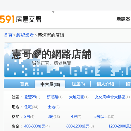
新建案
首頁
經紀業者
蔡炳憲的店舖
>
>
憲哥🌈的網路店舖
誠信正直、穩健務實
首頁
租屋
個人介紹
留
中古屋
(3)
(36)
社區：
登豐29
頤湖苑
大地莊園
文化高峰會大樓區
(1)
(1)
(1)
(1)
大雅京都8
至尊美景大樓
康詩丹庭大樓
鋭揚捷
(1)
(1)
(1)
用途：
住宅
土地
(34)
(2)
民生1號院
皇苑御之苑
星海灣大廈
福懋精湛
(1)
(1)
(1)
(1
格局：
2房
3房
4房
5房以上
(4)
(13)
(7)
(10)
常景錄
夢世代大樓
NeXT21
五甲第一大樓
(1)
(1)
(1)
(1)
高博館大廈
高雄小城
市中雙橡園大樓
尖美東
(1)
(1)
(1)
售金：
400-800萬元
800-1200萬元
1200-2000
(4)
(8)