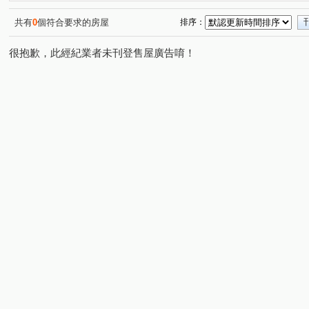
都市麗晶大廈
太普美術海
光明路三段
廣州一
(1)
(1)
(1)
大豐二路
公園路
明倫路
客子寮
和平二
(1)
(1)
(1)
(1)
共有
0
個符合要求的房屋
排序：
和盛西街
環河東街
重光路
五穀街
明隆
(1)
(1)
(1)
(1)
很抱歉，此經紀業者未刊登售屋廣告唷！
瑞興路
鼎中路
中山一路
馬卡道路
中山
(1)
(1)
(1)
(1)
五福三路
朝昇三巷
廈莊五街
獅山街
光
(1)
(1)
(1)
(1)
永和街
和德街
教仁路
復興路
保安路
(1)
(1)
(1)
(1)
(1)
機場北路
華豐街
崇實路
(1)
(1)
(1)