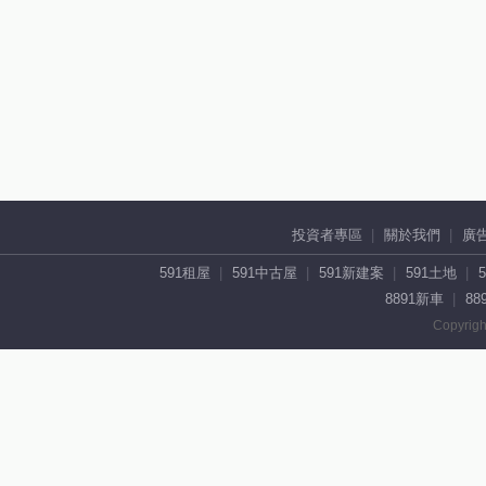
投資者專區
關於我們
廣
591租屋
591中古屋
591新建案
591土地
8891新車
88
Copyrigh