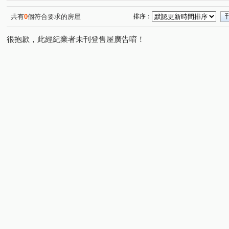
都市麗晶大廈
太普美術海
光明路三段
廣州一
(1)
(1)
(1)
大豐二路
公園路
明倫路
客子寮
和平二
(1)
(1)
(1)
(1)
共有
0
個符合要求的房屋
排序：
和盛西街
環河東街
重光路
五穀街
明隆
(1)
(1)
(1)
(1)
很抱歉，此經紀業者未刊登售屋廣告唷！
瑞興路
鼎中路
中山一路
馬卡道路
中山
(1)
(1)
(1)
(1)
五福三路
朝昇三巷
廈莊五街
獅山街
光
(1)
(1)
(1)
(1)
永和街
和德街
教仁路
復興路
保安路
(1)
(1)
(1)
(1)
(1)
機場北路
華豐街
崇實路
(1)
(1)
(1)