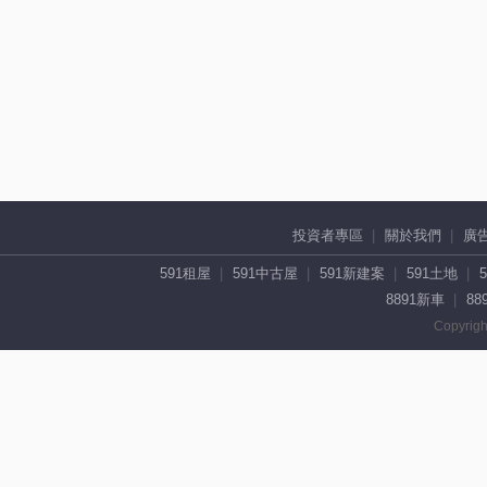
投資者專區
關於我們
廣
591租屋
591中古屋
591新建案
591土地
8891新車
88
Copyrigh