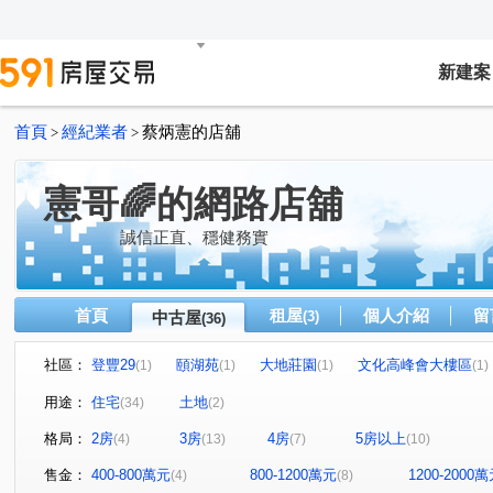
新建案
首頁
經紀業者
蔡炳憲的店舖
>
>
憲哥🌈的網路店舖
誠信正直、穩健務實
首頁
租屋
個人介紹
留
中古屋
(3)
(36)
社區：
登豐29
頤湖苑
大地莊園
文化高峰會大樓區
(1)
(1)
(1)
(1)
大雅京都8
至尊美景大樓
康詩丹庭大樓
鋭揚捷
(1)
(1)
(1)
用途：
住宅
土地
(34)
(2)
民生1號院
皇苑御之苑
星海灣大廈
福懋精湛
(1)
(1)
(1)
(1
格局：
2房
3房
4房
5房以上
(4)
(13)
(7)
(10)
常景錄
夢世代大樓
NeXT21
五甲第一大樓
(1)
(1)
(1)
(1)
高博館大廈
高雄小城
市中雙橡園大樓
尖美東
(1)
(1)
(1)
售金：
400-800萬元
800-1200萬元
1200-2000
(4)
(8)