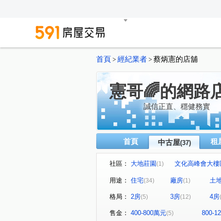
首頁
經紀業者
蔡炳憲的店舖
>
>
憲哥🌈的網路
誠信正直、穩健務實
首頁
租
中古屋
(37)
社區：
大地莊園
文化高峰會大樓
(1)
康詩丹庭大樓
鋭揚捷仕堡
(1)
用途：
住宅
廠房
土
(34)
(1)
星海灣大廈
福懋精湛
(1)
(1)
格局：
2房
3房
4房
(5)
(12)
NeXT21
五甲第一大樓
(1)
(1)
市中雙橡園大樓
大家居易
(1)
售金：
400-800萬元
800-
(5)