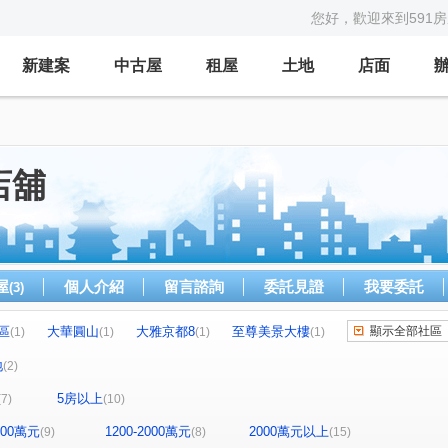
您好，歡迎來到591
新建案
中古屋
租屋
土地
店面
店舖
屋
個人介紹
留言諮詢
委託見證
我要委託
(3)
區
大華圓山
大雅京都8
至尊美景大樓
顯示全部社區
(1)
(1)
(1)
(1)
尖美東山河
民生1號院
皇苑御之苑
(1)
(1)
(1)
(1)
地
(2)
三巷谷朵
常景錄
夢世代大樓
(1)
(1)
(1)
5房以上
(7)
(10)
富邦大無疆A棟
高博館大廈
高雄小城
(1)
(1)
(1)
都市麗晶大廈
太普美術海
(1)
(1)
(1)
1200萬元
1200-2000萬元
2000萬元以上
(9)
(8)
(15)