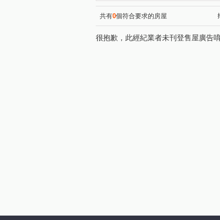
鳳山世界觀
登豐29
(1)
(1)
和平二路
和平一路
(1)
(1)
共有
0
個符合要求的房屋
明隆街
大福街
瑞興
(1)
(1)
很抱歉，此經紀業者未刊登售屋廣告
中山二路
南江街
五
(1)
(1)
光華三路
勵志中街
(1)
(1)
保安路
鼎盛街
廣東
(1)
(1)
進學路
西湖街
大豐
(1)
(1)