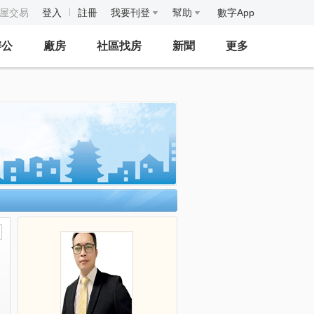
房屋交易
登入
註冊
我要刊登
幫助
數字App
辦公
廠房
社區找房
新聞
更多