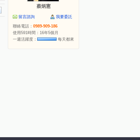
蔡炳憲
留言諮詢
我要委託
聯絡電話：
0989-909-186
使用591時間：16年5個月
一週活躍度：
每天都來