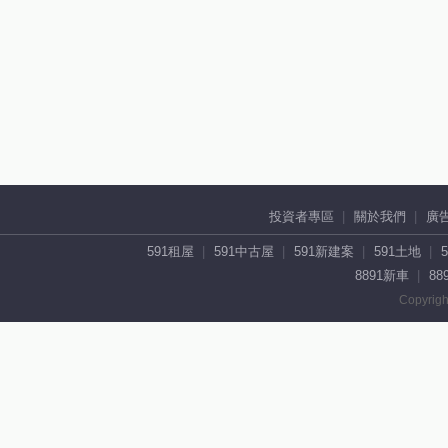
投資者專區
關於我們
廣
591租屋
591中古屋
591新建案
591土地
8891新車
88
Copyrigh