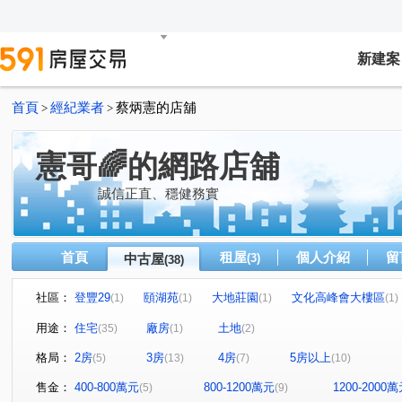
新建案
首頁
經紀業者
蔡炳憲的店舖
>
>
憲哥🌈的網路店舖
誠信正直、穩健務實
首頁
租屋
個人介紹
留
中古屋
(3)
(38)
社區：
登豐29
頤湖苑
大地莊園
文化高峰會大樓區
(1)
(1)
(1)
(1)
大雅京都8
至尊美景大樓
康詩丹庭大樓
鋭揚捷
(1)
(1)
(1)
用途：
住宅
廠房
土地
(35)
(1)
(2)
民生1號院
皇苑御之苑
星海灣大廈
福懋精湛
(1)
(1)
(1)
(1
格局：
2房
3房
4房
5房以上
(5)
(13)
(7)
(10)
常景錄
夢世代大樓
NeXT21
五甲第一大樓
(1)
(1)
(1)
(1)
高博館大廈
高雄小城
市中雙橡園大樓
大家居
(1)
(1)
(1)
售金：
400-800萬元
800-1200萬元
1200-2000
(5)
(9)