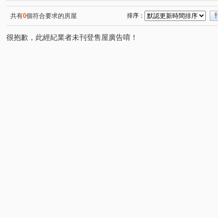
太普美術海
鳳山世界觀
內坑路
廣州一街
(1)
(1)
(1)
(1)
公園路
明倫路
客子寮
和平二路
和平一
(1)
(1)
(1)
(1)
共有
0
個符合要求的房屋
排序：
環河東街
重光路
五穀街
明隆街
大福街
(1)
(1)
(1)
(1)
(
很抱歉，此經紀業者未刊登售屋廣告唷！
機場北路
中山一路
馬卡道路
中山二路
(1)
(1)
(1)
(1)
朝昇三巷
廈莊五街
獅山街
光華三路
勵
(1)
(1)
(1)
(1)
和德街
教仁路
復興路
保安路
鼎盛街
(1)
(1)
(1)
(1)
(1)
華豐街
崇實路
復興街
進學路
西湖街
(1)
(1)
(1)
(1)
(1)