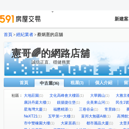
新建案
首頁
經紀業者
蔡炳憲的店舖
>
>
憲哥🌈的網路店舖
誠信正直、穩健務實
首頁
租屋
個人介紹
留
中古屋
(3)
(36)
社區：
大地莊園
文化高峰會大樓區
大華圓山
大雅京
(1)
(1)
(1)
康詩丹庭大樓
鋭揚捷仕堡
尖美東山河
民生1
(1)
(1)
(1)
星海灣大廈
福懋精湛
三巷谷朵
常景錄
(1)
(1)
(1)
(1)
NeXT21
五甲第一大樓
富邦大無疆A棟
高博館
(1)
(1)
(1)
市中雙橡園大樓
大家居易
都市麗晶大廈
太普
(1)
(1)
(1)