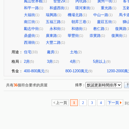
鳳山世界觀
登豐29
內坑路
廣州一街
客
(1)
(1)
(1)
(1)
和平一路
和盛西街
環河東街
重光路
五
(1)
(1)
(1)
(1)
大福街
瑞興路
機場北路
中山一路
馬卡
(1)
(1)
(1)
(1)
南江街
五福三路
朝昇三巷
廈莊五街
獅
(1)
(1)
(1)
(1)
勵志中街
永和街
和德街
教仁路
復興路
(1)
(1)
(1)
(1)
(
鼎盛街
廣東路
華豐街
崇實路
復興街
(1)
(1)
(1)
(1)
(1)
西湖街
大豐二路
(1)
(1)
用途：
住宅
廠房
土地
(33)
(1)
(2)
格局：
2房
3房
4房
5房以上
(5)
(12)
(7)
(9)
售金：
400-800萬元
800-1200萬元
1200-2000
(5)
(9)
共有
36
個符合要求的房屋
排序：
上一頁
1
2
3
4
下一頁
到