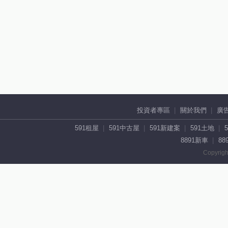
投資者專區
關於我們
廣
591租屋
591中古屋
591新建案
591土地
8891新車
88
Copyrigh