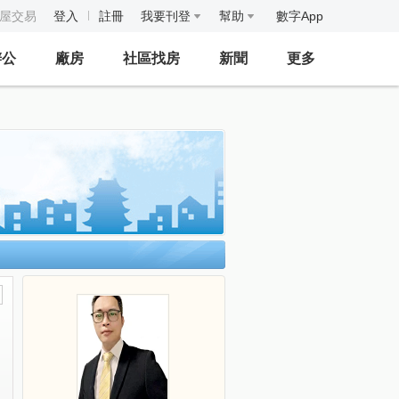
房屋交易
登入
註冊
我要刊登
幫助
數字App
辦公
廠房
社區找房
新聞
更多