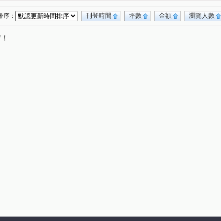
內坑路
廣州一街
大豐二路
(1)
(1)
(1)
寮
和平二路
和平一路
和盛西街
(1)
(1)
(1)
(1)
刊登時間
坪數
金額
瀏覽人數
排序：
穀街
明隆街
大福街
瑞興路
(1)
(1)
(1)
(1)
唷！
馬卡道路
中山二路
南江街
五福三路
(1)
(1)
(1)
(1)
獅山街
光華三路
勵志中街
永和街
(1)
(1)
(1)
(1)
路
保安路
鼎盛街
廣東路
(1)
(1)
(1)
(1)
街
進學路
西湖街
(1)
(1)
(1)