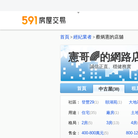
首頁
經紀業者
蔡炳憲的店舖
>
>
憲哥🌈的網路
誠信正直、穩健務實
首頁
租
中古屋
(38)
社區：
登豐29
頤湖苑
大地
(1)
(1)
大雅京都8
至尊美景大樓
(1)
(
用途：
住宅
廠房
土
(35)
(1)
民生1號院
皇苑御之苑
(1)
(1)
格局：
2房
3房
4房
(5)
(13)
常景錄
夢世代大樓
(1)
(1)
高博館大廈
高雄小城
(1)
(1)
售金：
400-800萬元
800-
(5)