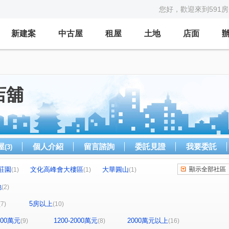
您好，歡迎來到591
新建案
中古屋
租屋
土地
店面
店舖
屋
個人介紹
留言諮詢
委託見證
我要委託
(3)
莊園
文化高峰會大樓區
大華圓山
顯示全部社區
(1)
(1)
(1)
康詩丹庭大樓
鋭揚捷仕堡
尖美東山河
1)
(1)
(1)
(1)
地
(2)
星海灣大廈
福懋精湛
三巷谷朵
(1)
(1)
(1)
5房以上
(7)
(10)
NeXT21
五甲第一大樓
富邦大無疆
(1)
(1)
(1)
市中雙橡園大樓
大家居易
都市麗晶大廈
(1)
(1)
(1)
1200萬元
1200-2000萬元
2000萬元以上
(9)
(8)
(16)