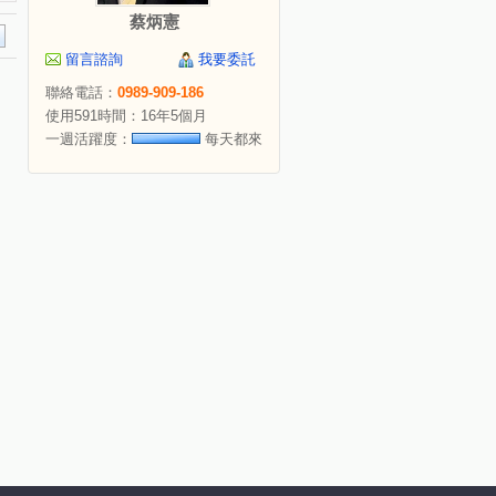
蔡炳憲
留言諮詢
我要委託
聯絡電話：
0989-909-186
使用591時間：16年5個月
一週活躍度：
每天都來