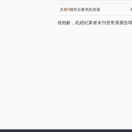
太普美術海
鳳山世界觀
(1)
(1)
公園路
明倫路
客子
(1)
(1)
共有
0
個符合要求的房屋
環河東街
重光路
五
(1)
(1)
很抱歉，此經紀業者未刊登售屋廣告
機場北路
中山一路
(1)
(1)
朝昇三巷
廈莊五街
(1)
(1)
和德街
教仁路
復興
(1)
(1)
華豐街
崇實路
復興
(1)
(1)