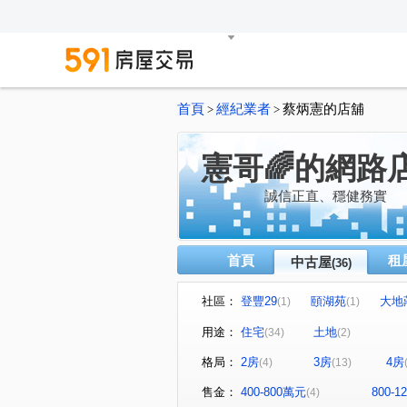
首頁
經紀業者
蔡炳憲的店舖
>
>
憲哥🌈的網路
誠信正直、穩健務實
首頁
租
中古屋
(36)
社區：
登豐29
頤湖苑
大地
(1)
(1)
大雅京都8
至尊美景大樓
(1)
(
用途：
住宅
土地
(34)
(2)
民生1號院
皇苑御之苑
(1)
(1)
格局：
2房
3房
4房
(4)
(13)
常景錄
夢世代大樓
(1)
(1)
高博館大廈
高雄小城
(1)
(1)
售金：
400-800萬元
800-
(4)