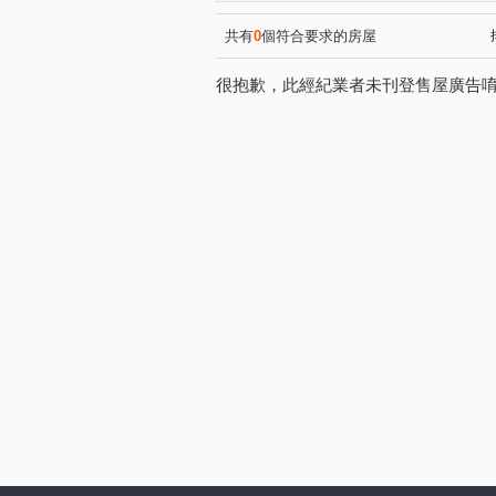
都市麗晶大廈
太普美術海
(1)
大豐二路
公園路
明
(1)
(1)
共有
0
個符合要求的房屋
和盛西街
環河東街
(1)
(1)
很抱歉，此經紀業者未刊登售屋廣告
瑞興路
鼎中路
中山
(1)
(1)
五福三路
朝昇三巷
(1)
(1)
永和街
和德街
教仁
(1)
(1)
機場北路
華豐街
崇
(1)
(1)