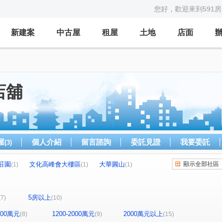
您好，歡迎來到591
新建案
中古屋
租屋
土地
店面
店舖
屋
個人介紹
留言諮詢
委託見證
我要委託
(3)
莊園
文化高峰會大樓區
大華圓山
顯示全部社區
(1)
(1)
(1)
康詩丹庭大樓
鋭揚捷仕堡
鼎中國宅
1)
(1)
(1)
(1)
星海灣大廈
福懋精湛
三巷谷朵
(1)
(1)
(1)
5房以上
(7)
(10)
NeXT21
五甲第一大樓
富邦大無疆
(1)
(1)
(1)
市中雙橡園大樓
尖美東山河
(1)
(1)
1200萬元
1200-2000萬元
2000萬元以上
(8)
(9)
(15)