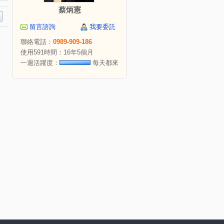
蔡炳憲
留言諮詢
我要委託
聯絡電話：
0989-909-186
使用591時間：16年5個月
一週活躍度：
每天都來