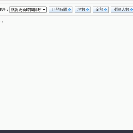
光明路三段
廣州一街
進學路
(1)
(1)
(1)
(1)
倫路
客子寮
和平二路
和平一路
(1)
(1)
(1)
(1)
刊登時間
坪數
金額
瀏覽人數
排序：
重光路
五穀街
明隆街
大福街
(1)
(1)
(1)
(1)
唷！
一路
馬卡道路
中山二路
南江街
(1)
(1)
(1)
(1)
廈莊五街
獅山街
光華三路
勵志中街
(1)
(1)
(1)
(1)
路
復興路
保安路
鼎盛街
(1)
(1)
(1)
(1)
實路
(1)