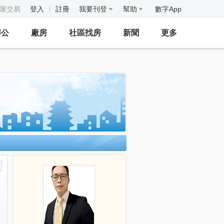
房屋交易
登入
註冊
我要刊登
幫助
數字App
辦公
廠房
社區找房
新聞
更多