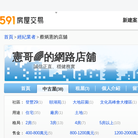
新建案
首頁
經紀業者
蔡炳憲的店舖
>
>
憲哥🌈的網路店舖
誠信正直、穩健務實
首頁
租屋
個人介紹
留
中古屋
(3)
(38)
社區：
登豐29
頤湖苑
大地莊園
文化高峰會大樓區
(1)
(1)
(1)
(1)
大雅京都8
至尊美景大樓
康詩丹庭大樓
鋭揚捷
(1)
(1)
(1)
用途：
住宅
廠房
土地
(35)
(1)
(2)
民生1號院
皇苑御之苑
星海灣大廈
福懋精湛
(1)
(1)
(1)
(1
格局：
2房
3房
4房
5房以上
(5)
(13)
(7)
(10)
常景錄
夢世代大樓
NeXT21
五甲第一大樓
(1)
(1)
(1)
(1)
高博館大廈
高雄小城
市中雙橡園大樓
大家居
(1)
(1)
(1)
售金：
400-800萬元
800-1200萬元
1200-2000
(5)
(9)