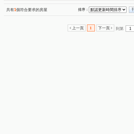
太普美術海
鳳山世界觀
內坑路
廣州一街
(1)
(1)
(1)
(1)
公園路
明倫路
客子寮
和平二路
和平一
(1)
(1)
(1)
(1)
共有
1
個符合要求的房屋
排序：
環河東街
重光路
五穀街
明隆街
大福街
(1)
(1)
(1)
(1)
(
機場北路
中山一路
馬卡道路
中山二路
(1)
(1)
(1)
(1)
上一頁
1
下一頁
到第
朝昇三巷
廈莊五街
獅山街
光華三路
勵
(1)
(1)
(1)
(1)
和德街
教仁路
復興路
保安路
鼎盛街
(1)
(1)
(1)
(1)
(1)
華豐街
崇實路
復興街
進學路
西湖街
(1)
(1)
(1)
(1)
(1)