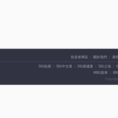
投資者專區
關於我們
廣
591租屋
591中古屋
591新建案
591土地
8891新車
88
Copyrigh