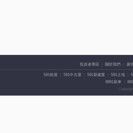
投資者專區
關於我們
廣
591租屋
591中古屋
591新建案
591土地
8891新車
88
Copyrigh