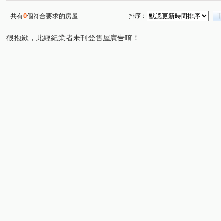
都市麗晶大廈
太普美術海
光明路三段
廣州一
(1)
(1)
(1)
大豐二路
公園路
明倫路
客子寮
和平二
(1)
(1)
(1)
(1)
共有
0
個符合要求的房屋
排序：
和盛西街
環河東街
重光路
五穀街
明隆
(1)
(1)
(1)
(1)
很抱歉，此經紀業者未刊登售屋廣告唷！
瑞興路
鼎中路
中山一路
馬卡道路
中山
(1)
(1)
(1)
(1)
五福三路
朝昇三巷
廈莊五街
獅山街
光
(1)
(1)
(1)
(1)
永和街
和德街
教仁路
復興路
保安路
(1)
(1)
(1)
(1)
(1)
機場北路
華豐街
崇實路
(1)
(1)
(1)