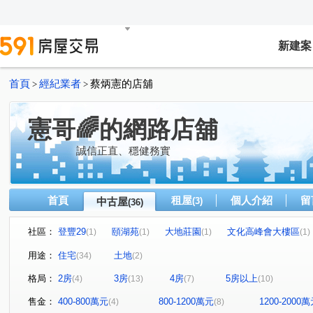
新建案
首頁
經紀業者
蔡炳憲的店舖
>
>
憲哥🌈的網路店舖
誠信正直、穩健務實
首頁
租屋
個人介紹
留
中古屋
(3)
(36)
社區：
登豐29
頤湖苑
大地莊園
文化高峰會大樓區
(1)
(1)
(1)
(1)
大雅京都8
至尊美景大樓
康詩丹庭大樓
鋭揚捷
(1)
(1)
(1)
用途：
住宅
土地
(34)
(2)
民生1號院
皇苑御之苑
星海灣大廈
福懋精湛
(1)
(1)
(1)
(1
格局：
2房
3房
4房
5房以上
(4)
(13)
(7)
(10)
常景錄
夢世代大樓
NeXT21
五甲第一大樓
(1)
(1)
(1)
(1)
高博館大廈
高雄小城
市中雙橡園大樓
尖美東
(1)
(1)
(1)
售金：
400-800萬元
800-1200萬元
1200-2000
(4)
(8)