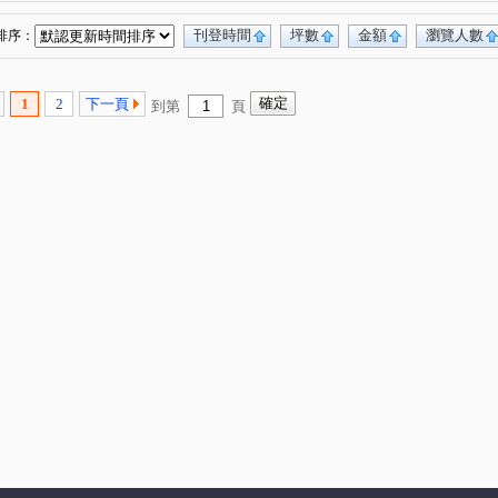
刊登時間
坪數
金額
瀏覽人數
排序：
1
2
下一頁
到第
頁