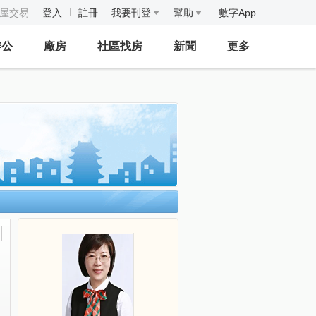
房屋交易
登入
註冊
我要刊登
幫助
數字App
辦公
廠房
社區找房
新聞
更多