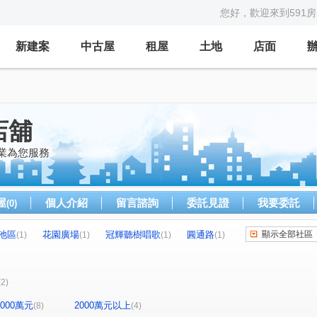
您好，歡迎來到591
新建案
中古屋
租屋
土地
店面
店舖
專業為您服務
屋
個人介紹
留言諮詢
委託見證
我要委託
(0)
池區
花園廣場
冠輝聽樹唱歌
圓通路
顯示全部社區
(1)
(1)
(1)
(1)
中正路
景平路
自強路
連城路
(1)
(2)
(1)
(2)
(2)
-2000萬元
2000萬元以上
(8)
(4)