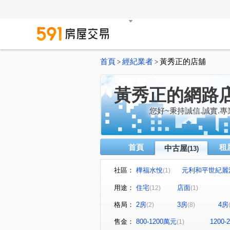
首頁
經紀業者
黃秀正的店舖
>
>
黃秀正的網路
您好~秉持誠信.誠實.
首頁
租
中古屋
(13)
社區：
樺福水悅
元利和平世紀麗
(1)
環河西路一段
忠孝街
(1)
(3)
用途：
住宅
店面
(12)
(1)
永樂路
新和街
(1)
(1)
格局：
2房
3房
4房
(2)
(8)
售金：
800-1200萬元
1200
(1)