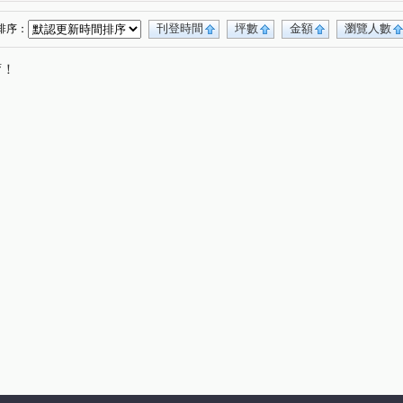
刊登時間
坪數
金額
瀏覽人數
排序：
唷！