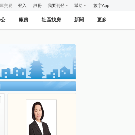
房屋交易
登入
註冊
我要刊登
幫助
數字App
辦公
廠房
社區找房
新聞
更多