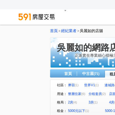
首頁
經紀業者
吳麗如的店舖
>
>
吳麗如的網路
正派實在專業細心積極
首頁
中古屋
(71)
租
社區：
摩宿
世界V1
連城路
(1)
(1)
中山路二段
中山路二段
(2)
(1)
用途：
整層住家
分租套房
店
(6)
(2)
格局：
2房
3房
4房
(4)
(1)
租金：
5000元以下
5000-
(1)