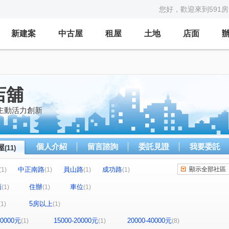
您好，歡迎來到591
新建案
中古屋
租屋
土地
店面
店舖
主動活力創新
個人介紹
留言諮詢
委託見證
我要委託
屋
(11)
中正南路
員山路
成功路
顯示全部社區
(1)
(1)
(1)
(1)
水源路
寶興街
立仁街
仁愛路
(1)
(1)
(1)
(1)
面
住辦
車位
(1)
(1)
(1)
5房以上
(1)
(1)
10000元
15000-20000元
20000-40000元
(1)
(1)
(8)