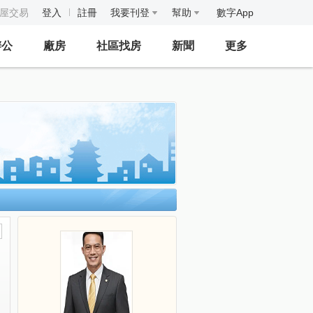
房屋交易
登入
註冊
我要刊登
幫助
數字App
辦公
廠房
社區找房
新聞
更多