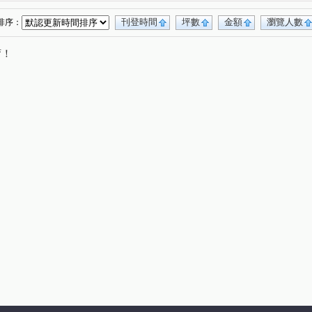
庸路
泰山街
至善路
吉安街
(1)
(1)
(1)
(1)
德華街
富豐北路
介壽路
(1)
(1)
(1)
刊登時間
坪數
金額
瀏覽人數
排序：
頂路二段
同德一街
大興西路二段
(1)
(1)
(1)
唷！
豐德路
(1)