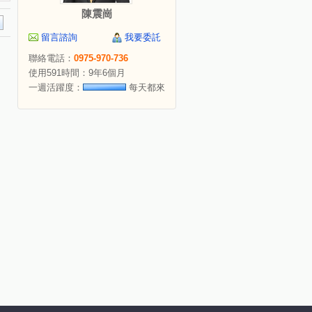
陳震崗
留言諮詢
我要委託
聯絡電話：
0975-970-736
使用591時間：9年6個月
一週活躍度：
每天都來