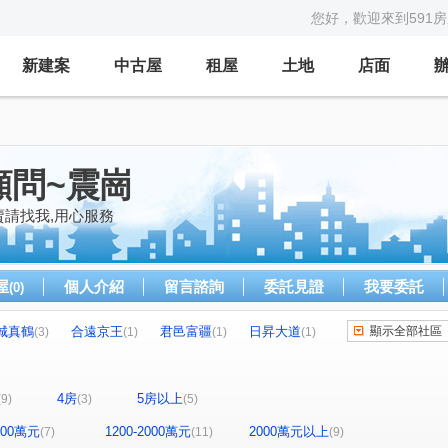
您好，歡迎來到591
新建案
中古屋
租屋
土地
店面
顧問~震崗
賣請找我,用心服務
屋
個人介紹
留言諮詢
委託見證
我要委託
(0)
城真鶴
合遠京王
君邑富疆
日昇大道
顯示全部社區
(3)
(1)
(1)
(1)
璟都米蘭
新濠一滙
喜來登
(1)
(1)
(1)
竹城喜多
台北東京
貴族世家
悅龍莊
(1)
(1)
(1)
(1)
4房
5房以上
(9)
(3)
(5)
果村
石清之水
麗寶青年時代
(1)
(1)
(1)
大德三街
力行路
瑞坪路
經國路
(1)
(3)
(1)
(1)
1200萬元
1200-2000萬元
2000萬元以上
(7)
(11)
(9)