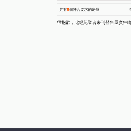
文中東路
寶慶路
中
(1)
(2)
環河西路四段
宏昌六街
(1)
(1)
共有
0
個符合要求的房屋
同德六街
大有路
埔
(1)
(1)
很抱歉，此經紀業者未刊登售屋廣告
天祥七街
大業路一段
(1)
(1)