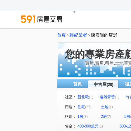
首頁
經紀業者
陳震崗的店舖
>
>
您的專業房產
買屋,賣房,租屋,土地買
首頁
租
中古屋
(28)
社區：
新北歐
遠雄青晉
竹
(1)
(1)
大清新世界
至善高第
(1)
(1)
用途：
住宅
土地
(27)
(1)
縣府市寶
麗寶紐約
(1)
(1)
格局：
1房
2房
3房
(3)
(7)
新洋房
中國江山
蘋
(1)
(1)
國強一街
青溪一路
(1)
(1)
售金：
400-800萬元
800-
(1)