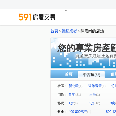
首頁
經紀業者
陳震崗的店舖
>
>
您的專業房產
買屋,賣房,租屋,土地買
首頁
租
中古屋
(32)
社區：
新北歐
遠雄青晉
竹
(1)
(1)
大清新世界
至善高第
(1)
(1)
用途：
住宅
土地
(31)
(1)
縣府市寶
麗寶紐約
(1)
(1)
格局：
1房
2房
3房
(4)
(10)
新洋房
中國江山
蘋
(1)
(1)
易德聚
昭揚天地
和
(1)
(1)
售金：
400-800萬元
800-
(1)