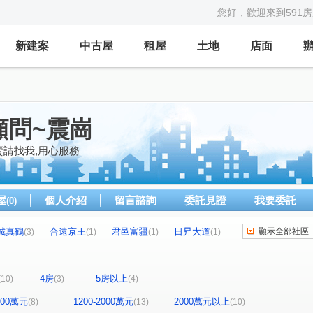
您好，歡迎來到591
新建案
中古屋
租屋
土地
店面
顧問~震崗
賣請找我,用心服務
屋
個人介紹
留言諮詢
委託見證
我要委託
(0)
城真鶴
合遠京王
君邑富疆
日昇大道
顯示全部社區
(3)
(1)
(1)
(1)
璟都米蘭
新濠一滙
喜來登
(1)
(1)
(1)
竹城喜多
台北東京
貴族世家
悅龍莊
(1)
(1)
(1)
(1)
4房
5房以上
(10)
(3)
(4)
果村
石清之水
麗寶青年時代
璞麗
(1)
(1)
(1)
(1)
發天鑽大樓區
長隆賓市大樓
國強一街
(1)
(1)
(1)
1200萬元
1200-2000萬元
2000萬元以上
(8)
(13)
(10)