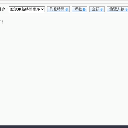
坪路
經國路
文中東路
寶慶路
(1)
(1)
(1)
(2)
路
吉安街
環河西路四段
宏昌六街
(1)
(1)
(1)
(1)
刊登時間
坪數
金額
瀏覽人數
排序：
壽路
同德六街
大有路
埔頂路二段
(1)
(1)
(3)
(1)
唷！
天祥七街
大業路一段
豐德路
(1)
(1)
(1)
路
(1)