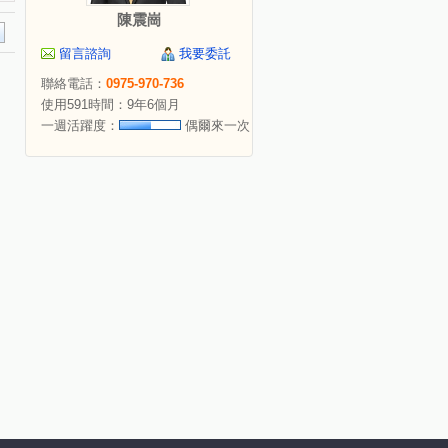
陳震崗
留言諮詢
我要委託
聯絡電話：
0975-970-736
使用591時間：9年6個月
一週活躍度：
偶爾來一次