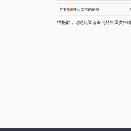
青溪一路
力行路
瑞
(1)
(3)
中庸路
泰山街
至善
(1)
(1)
共有
0
個符合要求的房屋
德華街
富豐北路
介
(1)
(1)
很抱歉，此經紀業者未刊登售屋廣告
同德一街
大興西路二段
(1)
(1)
復興路
鎮江街
正光
(1)
(1)