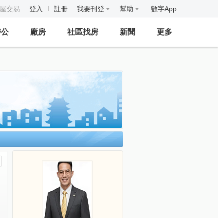
房屋交易
登入
註冊
我要刊登
幫助
數字App
辦公
廠房
社區找房
新聞
更多