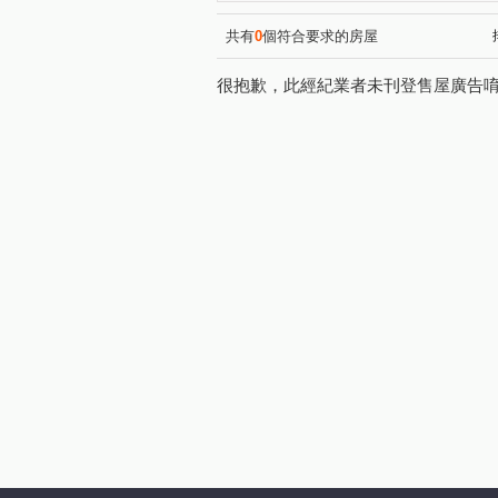
環河西路四段
宏昌六街
(1)
(1)
同德六街
大有路
埔
(1)
(1)
共有
0
個符合要求的房屋
很抱歉，此經紀業者未刊登售屋廣告