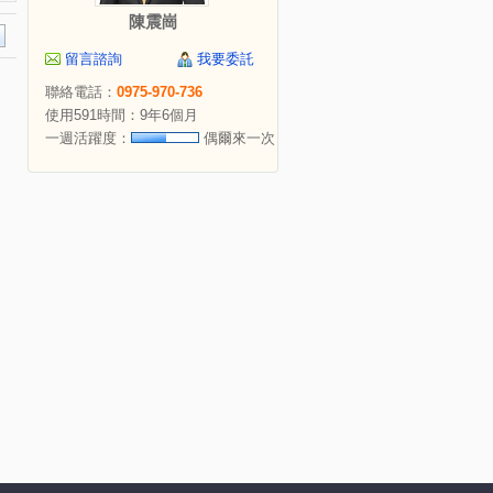
陳震崗
留言諮詢
我要委託
聯絡電話：
0975-970-736
使用591時間：9年6個月
一週活躍度：
偶爾來一次