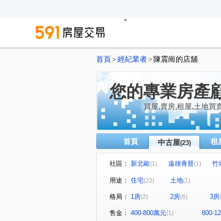
首頁
經紀業者
陳震崗的店舖
>
>
您的專業房產
買屋,賣房,租屋,土地買
首頁
租
中古屋
(23)
社區：
新北歐
遠雄青晉
竹
(1)
(1)
大清新世界
至善高第
(1)
(1)
用途：
住宅
土地
(22)
(1)
縣府市寶
麗寶紐約
(1)
(1)
格局：
1房
2房
3房
(2)
(6)
國強一街
青溪一路
(1)
(1)
文中東路
寶慶路
中
(1)
(1)
售金：
400-800萬元
800-
(1)