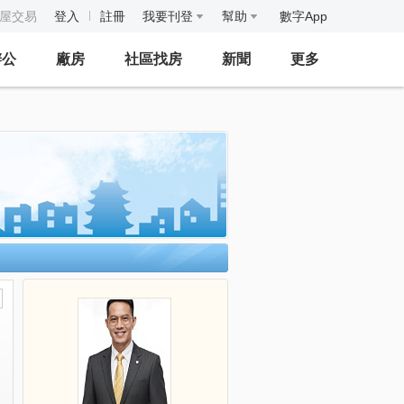
房屋交易
登入
註冊
我要刊登
幫助
數字App
辦公
廠房
社區找房
新聞
更多