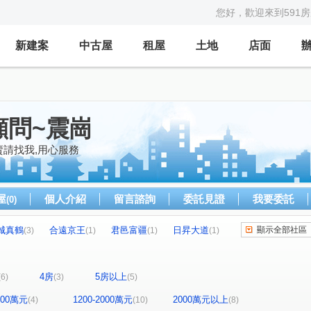
您好，歡迎來到591
新建案
中古屋
租屋
土地
店面
顧問~震崗
賣請找我,用心服務
屋
個人介紹
留言諮詢
委託見證
我要委託
(0)
城真鶴
合遠京王
君邑富疆
日昇大道
顯示全部社區
(3)
(1)
(1)
(1)
璟都米蘭
新濠一滙
喜來登
(1)
(1)
(1)
竹城喜多
台北東京
貴族世家
悅龍莊
(1)
(1)
(1)
(1)
4房
5房以上
(6)
(3)
(5)
大德三街
力行路
瑞坪路
經國路
(1)
(3)
(1)
(1)
庸路
泰山街
至善路
吉安街
(1)
(1)
(1)
(1)
1200萬元
1200-2000萬元
2000萬元以上
(4)
(10)
(8)