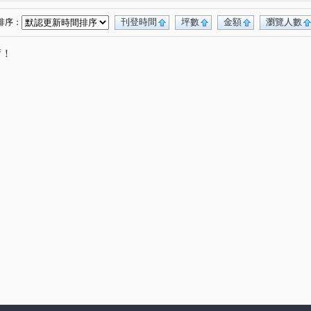
德華街
富豐北路
介壽路
(1)
(1)
(1)
頂路二段
同德一街
(1)
(1)
刊登時間
坪數
金額
瀏覽人數
排序：
唷！