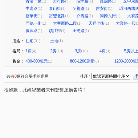
青溪一路
力行路
瑞坪路
經國路
文中東
(1)
(3)
(1)
(1)
中庸路
泰山街
至善路
吉安街
環河西路
(1)
(1)
(1)
(1)
德華街
富豐北路
介壽路
同德六街
大有
(1)
(1)
(1)
(1)
同德一街
大興西路二段
天祥七街
大業路一段
(1)
(1)
(1)
(
復興路
鎮江街
正光路
(1)
(1)
(1)
用途：
住宅
土地
(31)
(1)
格局：
1房
2房
3房
4房
5房以
(4)
(10)
(10)
(3)
售金：
400-800萬元
800-1200萬元
1200-2000
(1)
(8)
共有
0
個符合要求的房屋
排序：
很抱歉，此經紀業者未刊登售屋廣告唷！