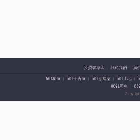
投資者專區
關於我們
廣
591租屋
591中古屋
591新建案
591土地
8891新車
88
Copyrigh