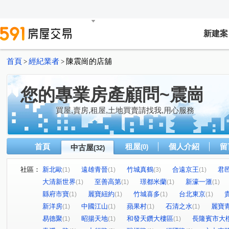
新建案
首頁
經紀業者
陳震崗的店舖
>
>
您的專業房產顧問~震崗
買屋,賣房,租屋,土地買賣請找我,用心服務
首頁
租屋
個人介紹
留
中古屋
(0)
(32)
社區：
新北歐
遠雄青晉
竹城真鶴
合遠京王
君
(1)
(1)
(3)
(1)
大清新世界
至善高第
璟都米蘭
新濠一滙
(1)
(1)
(1)
(1)
縣府市寶
麗寶紐約
竹城喜多
台北東京
(1)
(1)
(1)
(1)
新洋房
中國江山
蘋果村
石清之水
麗寶
(1)
(1)
(1)
(1)
易德聚
昭揚天地
和發天鑽大樓區
長隆賓市大
(1)
(1)
(1)