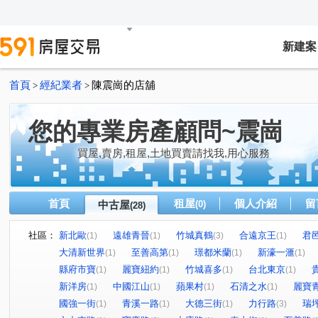
新建案
首頁
經紀業者
陳震崗的店舖
>
>
您的專業房產顧問~震崗
買屋,賣房,租屋,土地買賣請找我,用心服務
首頁
租屋
個人介紹
留
中古屋
(0)
(28)
社區：
新北歐
遠雄青晉
竹城真鶴
合遠京王
君
(1)
(1)
(3)
(1)
大清新世界
至善高第
璟都米蘭
新濠一滙
(1)
(1)
(1)
(1)
縣府市寶
麗寶紐約
竹城喜多
台北東京
(1)
(1)
(1)
(1)
新洋房
中國江山
蘋果村
石清之水
麗寶
(1)
(1)
(1)
(1)
國強一街
青溪一路
大德三街
力行路
瑞
(1)
(1)
(1)
(3)