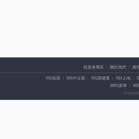
投資者專區
關於我們
廣
591租屋
591中古屋
591新建案
591土地
8891新車
88
Copyrigh