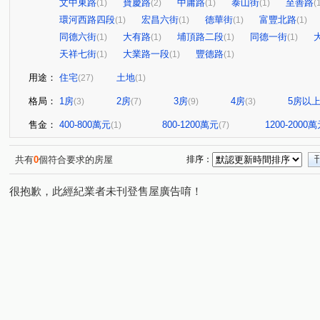
文中東路
寶慶路
中庸路
泰山街
至善路
(1)
(2)
(1)
(1)
(
環河西路四段
宏昌六街
德華街
富豐北路
(1)
(1)
(1)
(1)
同德六街
大有路
埔頂路二段
同德一街
(1)
(1)
(1)
(1)
天祥七街
大業路一段
豐德路
(1)
(1)
(1)
用途：
住宅
土地
(27)
(1)
格局：
1房
2房
3房
4房
5房以
(3)
(7)
(9)
(3)
售金：
400-800萬元
800-1200萬元
1200-2000
(1)
(7)
共有
0
個符合要求的房屋
排序：
很抱歉，此經紀業者未刊登售屋廣告唷！