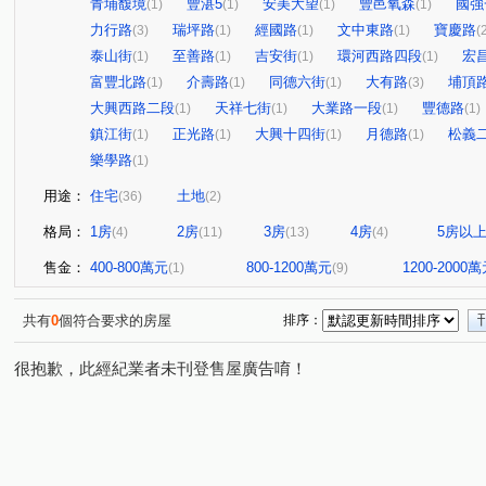
青埔馥境
豐湛5
安美大望
豐邑氧森
國強
(1)
(1)
(1)
(1)
力行路
瑞坪路
經國路
文中東路
寶慶路
(3)
(1)
(1)
(1)
(
泰山街
至善路
吉安街
環河西路四段
宏
(1)
(1)
(1)
(1)
富豐北路
介壽路
同德六街
大有路
埔頂
(1)
(1)
(1)
(3)
大興西路二段
天祥七街
大業路一段
豐德路
(1)
(1)
(1)
(1)
鎮江街
正光路
大興十四街
月德路
松義
(1)
(1)
(1)
(1)
樂學路
(1)
用途：
住宅
土地
(36)
(2)
格局：
1房
2房
3房
4房
5房以
(4)
(11)
(13)
(4)
售金：
400-800萬元
800-1200萬元
1200-2000
(1)
(9)
共有
0
個符合要求的房屋
排序：
很抱歉，此經紀業者未刊登售屋廣告唷！