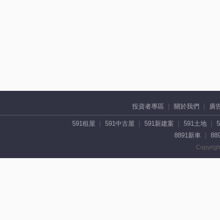
投資者專區
關於我們
廣
591租屋
591中古屋
591新建案
591土地
8891新車
88
Copyrigh