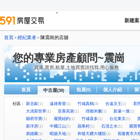
新建案
首頁
經紀業者
陳震崗的店舖
>
>
您的專業房產顧問~震崗
買屋,賣房,租屋,土地買賣請找我,用心服務
首頁
租屋
個人介紹
留
中古屋
(0)
(38)
社區：
新北歐
遠雄青晉
竹城真鶴
合遠京王
君
(1)
(1)
(3)
(1)
大清新世界
至善高第
璟都米蘭
新濠一滙
(1)
(1)
(1)
(1)
縣府市寶
麗寶紐約
竹城喜多
台北東京
(1)
(1)
(1)
(1)
新洋房
中國江山
蘋果村
石清之水
麗寶
(1)
(1)
(1)
(1)
易德聚
昭揚天地
和發天鑽大樓區
長隆賓市大
(1)
(1)
(1)