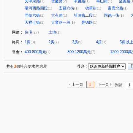
文中東路
寶慶路
中庸路
泰山街
至善路
(1)
(2)
(1)
(1)
(
環河西路四段
宏昌六街
德華街
富豐北路
(1)
(1)
(1)
(1)
同德六街
大有路
埔頂路二段
同德一街
(1)
(1)
(1)
(1)
天祥七街
大業路一段
豐德路
(1)
(1)
(1)
用途：
住宅
土地
(27)
(1)
格局：
1房
2房
3房
4房
5房以
(3)
(7)
(9)
(3)
售金：
400-800萬元
800-1200萬元
1200-2000
(1)
(7)
共有
3
個符合要求的房屋
排序：
上一頁
1
下一頁
到第