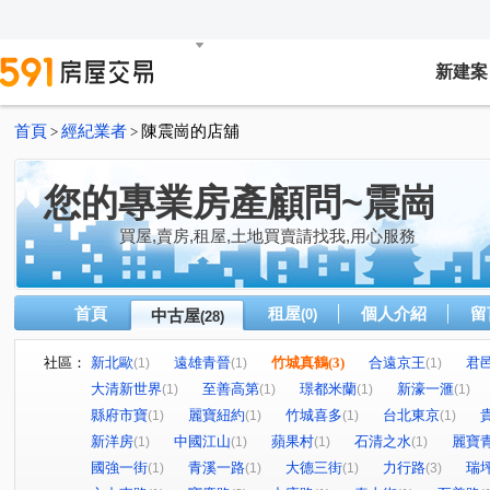
新建案
首頁
經紀業者
陳震崗的店舖
>
>
您的專業房產顧問~震崗
買屋,賣房,租屋,土地買賣請找我,用心服務
首頁
租屋
個人介紹
留
中古屋
(0)
(28)
社區：
新北歐
遠雄青晉
竹城真鶴
(3)
合遠京王
君
(1)
(1)
(1)
大清新世界
至善高第
璟都米蘭
新濠一滙
(1)
(1)
(1)
(1)
縣府市寶
麗寶紐約
竹城喜多
台北東京
(1)
(1)
(1)
(1)
新洋房
中國江山
蘋果村
石清之水
麗寶
(1)
(1)
(1)
(1)
國強一街
青溪一路
大德三街
力行路
瑞
(1)
(1)
(1)
(3)