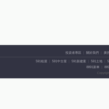
投資者專區
關於我們
廣
591租屋
591中古屋
591新建案
591土地
8891新車
88
Copyrigh