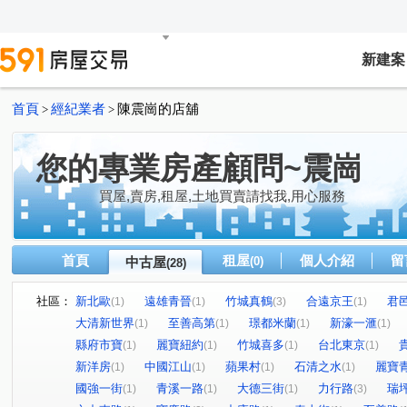
新建案
首頁
經紀業者
陳震崗的店舖
>
>
您的專業房產顧問~震崗
買屋,賣房,租屋,土地買賣請找我,用心服務
首頁
租屋
個人介紹
留
中古屋
(0)
(28)
社區：
新北歐
遠雄青晉
竹城真鶴
合遠京王
君
(1)
(1)
(3)
(1)
大清新世界
至善高第
璟都米蘭
新濠一滙
(1)
(1)
(1)
(1)
縣府市寶
麗寶紐約
竹城喜多
台北東京
(1)
(1)
(1)
(1)
新洋房
中國江山
蘋果村
石清之水
麗寶
(1)
(1)
(1)
(1)
國強一街
青溪一路
大德三街
力行路
瑞
(1)
(1)
(1)
(3)