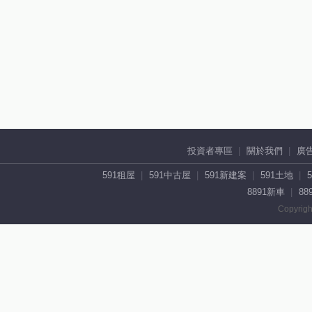
投資者專區
關於我們
廣
591租屋
591中古屋
591新建案
591土地
8891新車
88
Copyrigh