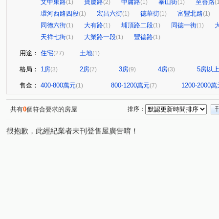
文中東路
寶慶路
中庸路
泰山街
至善路
(1)
(2)
(1)
(1)
(
環河西路四段
宏昌六街
德華街
富豐北路
(1)
(1)
(1)
(1)
同德六街
大有路
埔頂路二段
同德一街
(1)
(1)
(1)
(1)
天祥七街
大業路一段
豐德路
(1)
(1)
(1)
用途：
住宅
土地
(27)
(1)
格局：
1房
2房
3房
4房
5房以
(3)
(7)
(9)
(3)
售金：
400-800萬元
800-1200萬元
1200-2000
(1)
(7)
共有
0
個符合要求的房屋
排序：
很抱歉，此經紀業者未刊登售屋廣告唷！