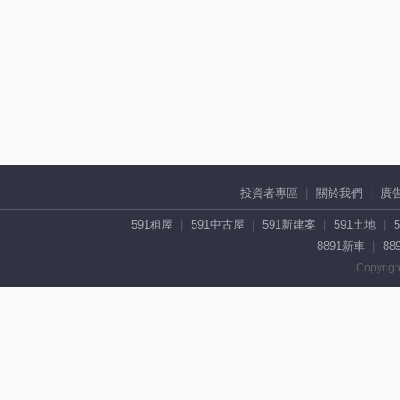
投資者專區
關於我們
廣
591租屋
591中古屋
591新建案
591土地
8891新車
88
Copyrigh