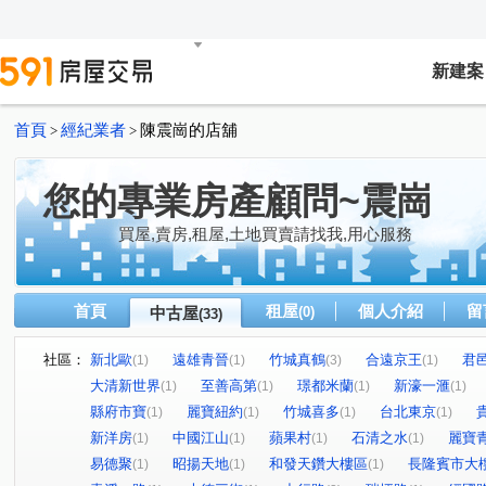
新建案
首頁
經紀業者
陳震崗的店舖
>
>
您的專業房產顧問~震崗
買屋,賣房,租屋,土地買賣請找我,用心服務
首頁
租屋
個人介紹
留
中古屋
(0)
(33)
社區：
新北歐
遠雄青晉
竹城真鶴
合遠京王
君
(1)
(1)
(3)
(1)
大清新世界
至善高第
璟都米蘭
新濠一滙
(1)
(1)
(1)
(1)
縣府市寶
麗寶紐約
竹城喜多
台北東京
(1)
(1)
(1)
(1)
新洋房
中國江山
蘋果村
石清之水
麗寶
(1)
(1)
(1)
(1)
易德聚
昭揚天地
和發天鑽大樓區
長隆賓市大
(1)
(1)
(1)