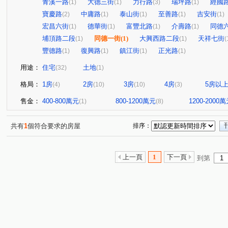
青溪一路
大德三街
力行路
瑞坪路
經國
(1)
(1)
(3)
(1)
寶慶路
中庸路
泰山街
至善路
吉安街
(2)
(1)
(1)
(1)
(1)
宏昌六街
德華街
富豐北路
介壽路
同德
(1)
(1)
(1)
(1)
埔頂路二段
同德一街
(1)
大興西路二段
天祥七街
(1)
(1)
(
豐德路
復興路
鎮江街
正光路
(1)
(1)
(1)
(1)
用途：
住宅
土地
(32)
(1)
格局：
1房
2房
3房
4房
5房以
(4)
(10)
(10)
(3)
售金：
400-800萬元
800-1200萬元
1200-2000
(1)
(8)
共有
1
個符合要求的房屋
排序：
上一頁
1
下一頁
到第