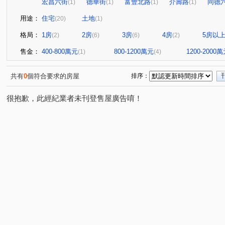
宏昌六街
德華街
富豐北路
介壽路
同德
(1)
(1)
(1)
(1)
用途：
住宅
土地
(20)
(1)
格局：
1房
2房
3房
4房
5房以
(2)
(6)
(6)
(2)
售金：
400-800萬元
800-1200萬元
1200-2000
(1)
(4)
共有
0
個符合要求的房屋
排序：
很抱歉，此經紀業者未刊登售屋廣告唷！