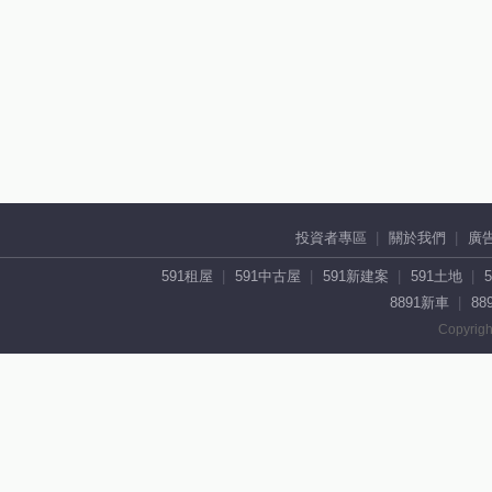
投資者專區
關於我們
廣
591租屋
591中古屋
591新建案
591土地
8891新車
88
Copyrigh