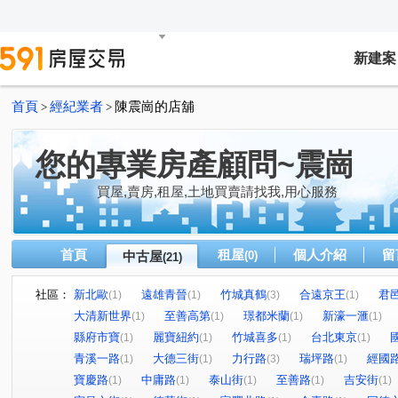
新建案
首頁
經紀業者
陳震崗的店舖
>
>
您的專業房產顧問~震崗
買屋,賣房,租屋,土地買賣請找我,用心服務
首頁
租屋
個人介紹
留
中古屋
(0)
(21)
社區：
新北歐
遠雄青晉
竹城真鶴
合遠京王
君
(1)
(1)
(3)
(1)
大清新世界
至善高第
璟都米蘭
新濠一滙
(1)
(1)
(1)
(1)
縣府市寶
麗寶紐約
竹城喜多
台北東京
(1)
(1)
(1)
(1)
青溪一路
大德三街
力行路
瑞坪路
經國
(1)
(1)
(3)
(1)
寶慶路
中庸路
泰山街
至善路
吉安街
(1)
(1)
(1)
(1)
(1)