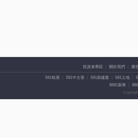
投資者專區
關於我們
廣
591租屋
591中古屋
591新建案
591土地
8891新車
88
Copyrigh