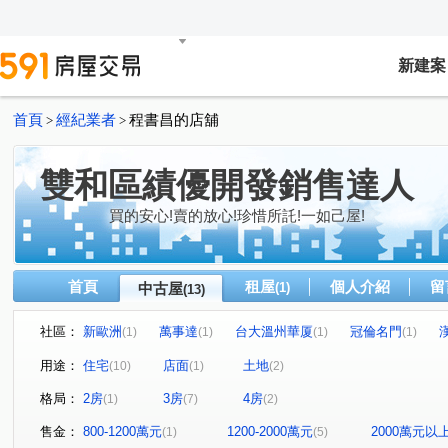
新建案
首頁
經紀業者
程書昌的店舖
>
>
雙和區績優開發銷售達人
買的安心!賣的放心!珍惜所託!一如己屋!
首頁
租屋
個人介紹
留
中古屋
(1)
(13)
社區：
新歐洲
萬事達
台大溫州華厦
冠倫名門
(1)
(1)
(1)
(1)
景新華廈
溫泉路
東寧路二段
中興街
大
(1)
(1)
(1)
(1)
用途：
住宅
店面
土地
(10)
(1)
(2)
溫州街
成功路二段
民生路
永和路一段
(1)
(1)
(1)
(1)
格局：
2房
3房
4房
(1)
(7)
(2)
景新街
(1)
售金：
800-1200萬元
1200-2000萬元
2000萬元以
(1)
(5)