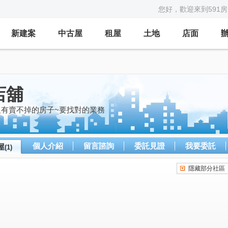
您好，歡迎來到591
新建案
中古屋
租屋
土地
店面
店舖
沒有賣不掉的房子~要找對的業務
個人介紹
留言諮詢
委託見證
我要委託
屋
(1)
隱藏部分社區