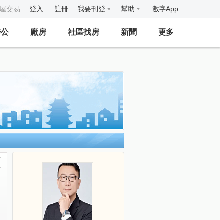
房屋交易
登入
註冊
我要刊登
幫助
數字App
辦公
廠房
社區找房
新聞
更多