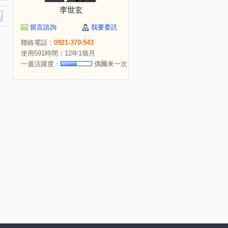
李世玄
留言諮詢
我要委託
聯絡電話：
0921-370-543
使用591時間：12年1個月
一週活躍度：
偶爾來一次