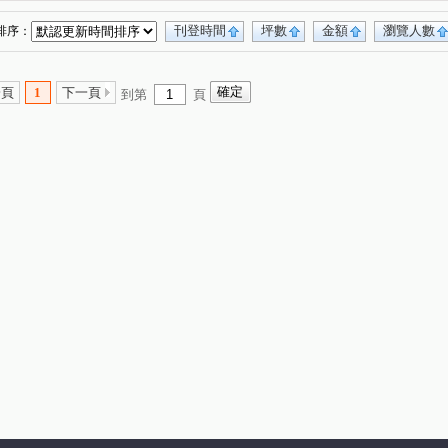
刊登時間
坪數
金額
瀏覽人數
排序：
一頁
1
下一頁
到第
頁