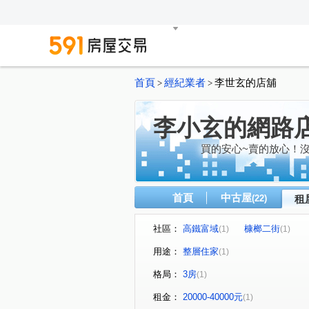
首頁
經紀業者
李世玄的店舖
>
>
李小玄的網路
買的安心~賣的放心！
首頁
中古屋
(22)
租
社區：
高鐵富域
槺榔二街
(1)
(1)
用途：
整層住家
(1)
格局：
3房
(1)
租金：
20000-40000元
(1)