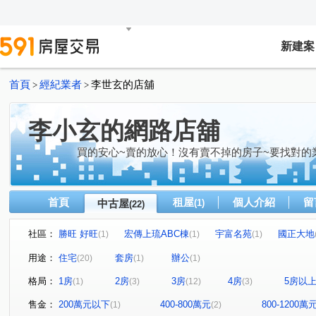
新建案
首頁
經紀業者
李世玄的店舖
>
>
李小玄的網路店舖
買的安心~賣的放心！沒有賣不掉的房子~要找對的
首頁
租屋
個人介紹
留
中古屋
(1)
(22)
社區：
勝旺 好旺
宏傳上琉ABC棟
宇富名苑
國正大地
(1)
(1)
(1)
天尊
日南家天下
氧樂多
昌隆廣場-上興
(1)
(1)
(1)
(1)
用途：
住宅
套房
辦公
(20)
(1)
(1)
京達嘉福街華廈
真愛建設no.5真心
新南街32號
(1)
(1)
(1)
格局：
1房
2房
3房
4房
5房以
(1)
(3)
(12)
(3)
中正路
昌隆一街
育英一街
中興路
龍山
(2)
(1)
(1)
(1)
環市路一段
水源路
科專三路
武昌街
中
(1)
(1)
(1)
(1)
售金：
200萬元以下
400-800萬元
800-1200萬
(1)
(2)