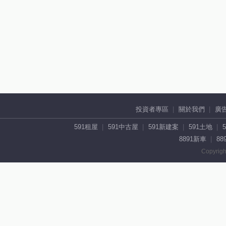
投資者專區
關於我們
廣
591租屋
591中古屋
591新建案
591土地
8891新車
88
Copyrigh