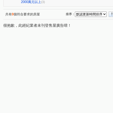
公園一街
科學路
嘉福街
龍昇街
新南街
(2)
(1)
(1)
(1)
(
2000萬元以上
(3)
光德路
(1)
共有
0
個符合要求的房屋
排序：
很抱歉，此經紀業者未刊登售屋廣告唷！