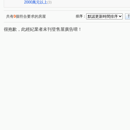
公園一街
科學路
嘉福街
龍昇街
新南街
(2)
(1)
(1)
(1)
(
2000萬元以上
(3)
光德路
(1)
共有
0
個符合要求的房屋
排序：
很抱歉，此經紀業者未刊登售屋廣告唷！