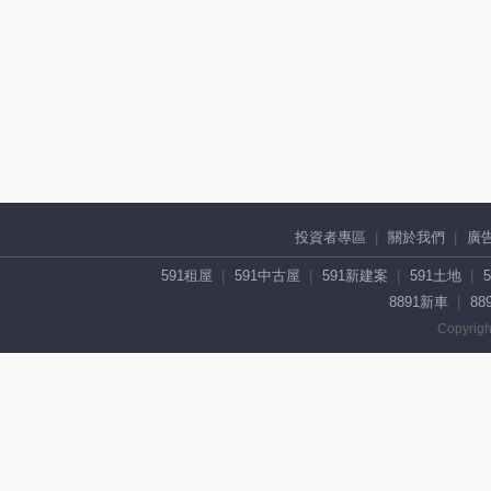
投資者專區
關於我們
廣
591租屋
591中古屋
591新建案
591土地
8891新車
88
Copyrigh