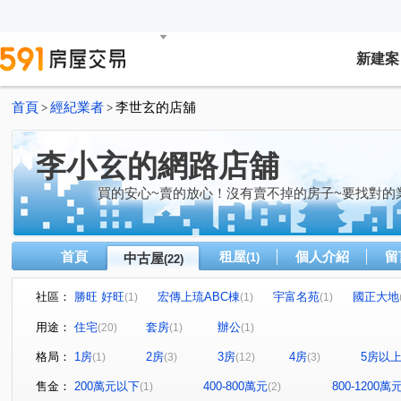
新建案
首頁
經紀業者
李世玄的店舖
>
>
李小玄的網路店舖
買的安心~賣的放心！沒有賣不掉的房子~要找對的
首頁
租屋
個人介紹
留
中古屋
(1)
(22)
社區：
勝旺 好旺
宏傳上琉ABC棟
宇富名苑
國正大地
(1)
(1)
(1)
天尊
日南家天下
氧樂多
昌隆廣場-上興
(1)
(1)
(1)
(1)
用途：
住宅
套房
辦公
(20)
(1)
(1)
京達嘉福街華廈
真愛建設no.5真心
新南街32號
(1)
(1)
(1)
格局：
1房
2房
3房
4房
5房以
(1)
(3)
(12)
(3)
中正路
昌隆一街
育英一街
中興路
龍山
(2)
(1)
(1)
(1)
環市路一段
水源路
科專三路
武昌街
中
(1)
(1)
(1)
(1)
售金：
200萬元以下
400-800萬元
800-1200萬
(1)
(2)