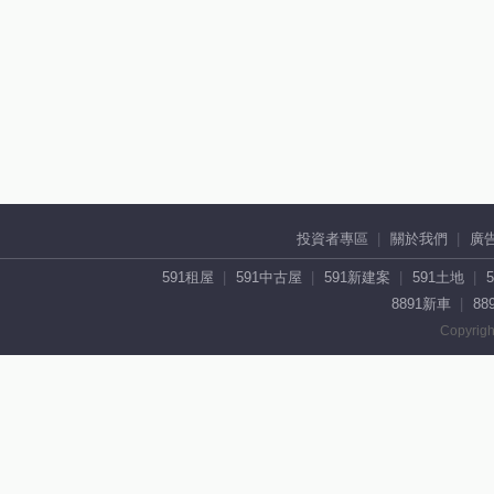
投資者專區
關於我們
廣
591租屋
591中古屋
591新建案
591土地
8891新車
88
Copyrigh