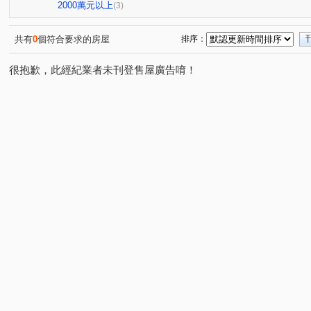
公園一街
科學路
嘉福街
龍昇街
新南街
(2)
(1)
(1)
(1)
(
2000萬元以上
(3)
光德路
(1)
共有
0
個符合要求的房屋
排序：
很抱歉，此經紀業者未刊登售屋廣告唷！