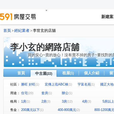
新建案
首頁
經紀業者
李世玄的店舖
>
>
李小玄的網路店舖
買的安心~賣的放心！沒有賣不掉的房子~要找對的
首頁
租屋
個人介紹
留
中古屋
(1)
(22)
社區：
勝旺 好旺
宏傳上琉ABC棟
宇富名苑
國正大地
(1)
(1)
(1)
天尊
日南家天下
氧樂多
昌隆廣場-上興
(1)
(1)
(1)
(1)
用途：
住宅
套房
辦公
(20)
(1)
(1)
京達嘉福街華廈
真愛建設no.5真心
新南街32號
(1)
(1)
(1)
格局：
1房
2房
3房
4房
5房以
(1)
(3)
(12)
(3)
中正路
昌隆一街
育英一街
中興路
龍山
(2)
(1)
(1)
(1)
環市路一段
水源路
科專三路
武昌街
中
(1)
(1)
(1)
(1)
售金：
200萬元以下
400-800萬元
800-1200萬
(1)
(2)