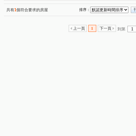
坑子口
安宅一街
興安街
松江二街
中正
(1)
(1)
(2)
(1)
關埔路雲東段
安宅三街
光復東路
建興路一段
(1)
(1)
(2)
(
共有
1
個符合要求的房屋
排序：
上一頁
1
下一頁
到第