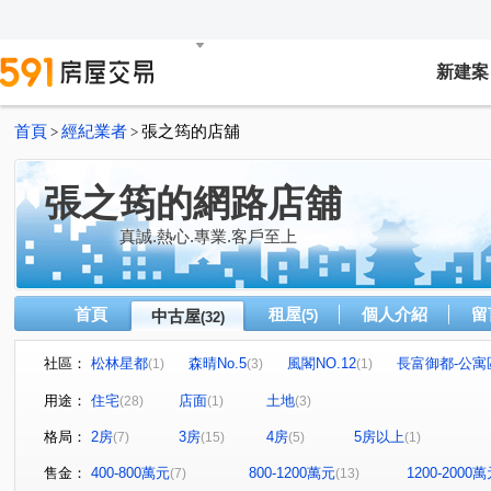
新建案
首頁
經紀業者
張之筠的店舖
>
>
張之筠的網路店舖
真誠.熱心.專業.客戶至上
首頁
租屋
個人介紹
留
中古屋
(5)
(32)
社區：
松林星都
森晴No.5
風閣NO.12
長富御都-公寓
(1)
(3)
(1)
香榭特區
信全街
大壯新豐
真愛No.12
森
(1)
(1)
(2)
(1)
用途：
住宅
店面
土地
(28)
(1)
(3)
朗雲天2
風閣NO.8
元峰建設
元峰
建國
(1)
(1)
(1)
(1)
格局：
2房
3房
4房
5房以上
(7)
(15)
(5)
(1)
和興段
松林街
康樂路一段
永寧街
新生
(1)
(1)
(3)
(3)
潤泰街
信全街
康泰路
尚仁街
蘭州街
(1)
(1)
(2)
(1)
(1)
售金：
400-800萬元
800-1200萬元
1200-2000
(7)
(13)