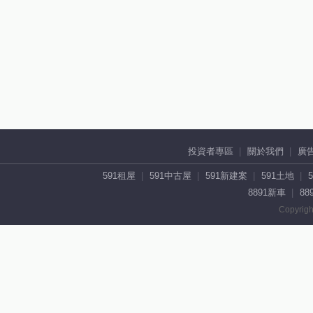
投資者專區
關於我們
廣
591租屋
591中古屋
591新建案
591土地
8891新車
88
Copyrigh