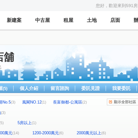
您好，歡迎來到591
新建案
中古屋
租屋
土地
店面
店舖
上
屋
個人介紹
留言諮詢
委託見證
我要委託
(5)
No.5
風閣NO.12
長富御都-公寓區
顯示全部社區
(3)
(1)
(2)
信全街
大壯新豐
真愛No.12
森晴No.3
(1)
(2)
(1)
(1)
地
(3)
閣NO.8
元峰建設
元峰
建國一村
(1)
(1)
(1)
(1)
5房以上
(5)
(1)
莊敬街
松林街
康樂路一段
永寧街
(1)
(1)
(3)
(3)
潤泰街
信全街
康泰路
尚仁街
(1)
(1)
(2)
(1)
1200萬元
1200-2000萬元
2000萬元以上
(14)
(6)
(6)