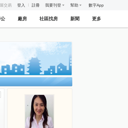
房屋交易
登入
註冊
我要刊登
幫助
數字App
辦公
廠房
社區找房
新聞
更多