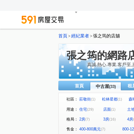
首頁
經紀業者
張之筠的店舖
>
>
張之筠的網路
真誠.熱心.專業.客戶至
首頁
租
中古屋
(33)
社區：
莊敬街
松林星都
森晴
(1)
(1)
新豐一號
香榭特區
(2)
(1)
用途：
住宅
店面
土
(29)
(1)
成家立業
朗雲天2
風
(1)
(1)
格局：
2房
3房
4房
(7)
(16)
美居上德湛
和興段
(1)
(1)
新生二路
長富路一段
(1)
(2)
售金：
400-800萬元
800-
(7)