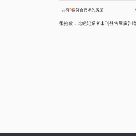
蘭州街
康福街
坑子
(1)
(1)
中正五街
關埔路雲東段
(1)
(1)
共有
0
個符合要求的房屋
明新街
(1)
很抱歉，此經紀業者未刊登售屋廣告