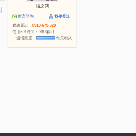
張之筠
留言諮詢
我要委託
聯絡電話：
0913-679-329
使用591時間：9年3個月
一週活躍度：
每天都來