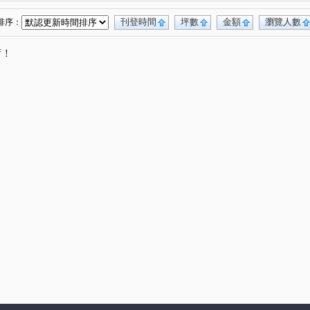
口
安宅一街
興安街
松江二街
(1)
(1)
(2)
(1)
安宅三街
光復東路
建興路一段
(1)
(2)
(1)
刊登時間
坪數
金額
瀏覽人數
排序：
唷！