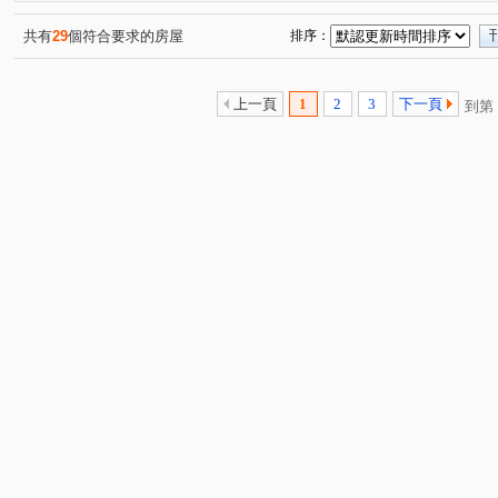
康福街
坑子口
安宅一街
興安街
松江二
(1)
(1)
(1)
(2)
關埔路雲東段
安宅三街
光復東路
建興路一段
(1)
(1)
(2)
(
共有
29
個符合要求的房屋
排序：
上一頁
1
2
3
下一頁
到第