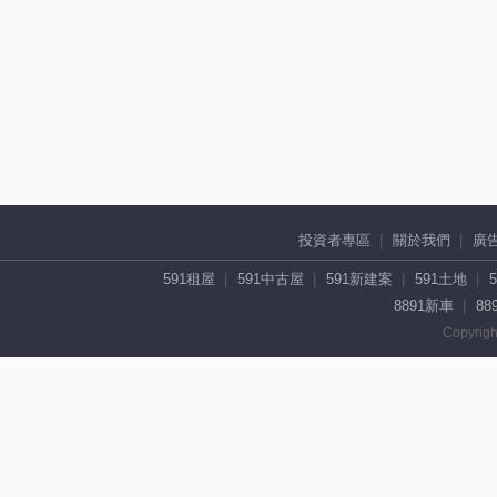
投資者專區
關於我們
廣
591租屋
591中古屋
591新建案
591土地
8891新車
88
Copyrigh