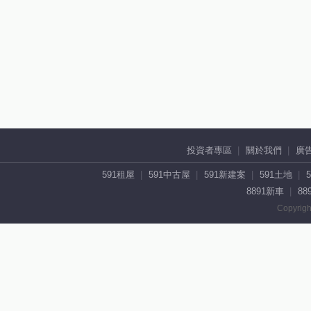
投資者專區
關於我們
廣
591租屋
591中古屋
591新建案
591土地
8891新車
88
Copyrigh