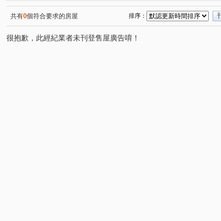
蘭州街
康福街
坑子口
安宅一街
興安街
(1)
(1)
(1)
(1)
(
中正五街
關埔路雲東段
安宅三街
光復東路
(1)
(1)
(1)
(2)
共有
0
個符合要求的房屋
排序：
明新街
(1)
很抱歉，此經紀業者未刊登售屋廣告唷！