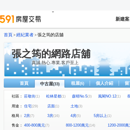
新建案
首頁
經紀業者
張之筠的店舖
>
>
張之筠的網路店舖
真誠.熱心.專業.客戶至上
首頁
租屋
個人介紹
留
中古屋
(6)
(33)
社區：
莊敬街
松林星都
森晴No.5
風閣NO.12
(1)
(1)
(3)
(1)
新豐一號
香榭特區
信全街
大壯新豐
真愛
(2)
(1)
(1)
(2)
用途：
住宅
店面
土地
(29)
(1)
(3)
成家立業
朗雲天2
風閣NO.8
元峰建設
(1)
(1)
(1)
(1)
格局：
2房
3房
4房
5房以上
(7)
(16)
(5)
(1)
美居上德湛
和興段
莊敬街
松林街
康樂
(1)
(1)
(1)
(1)
新生二路
長富路一段
潤泰街
信全街
康
(1)
(2)
(1)
(1)
售金：
400-800萬元
800-1200萬元
1200-2000
(7)
(14)