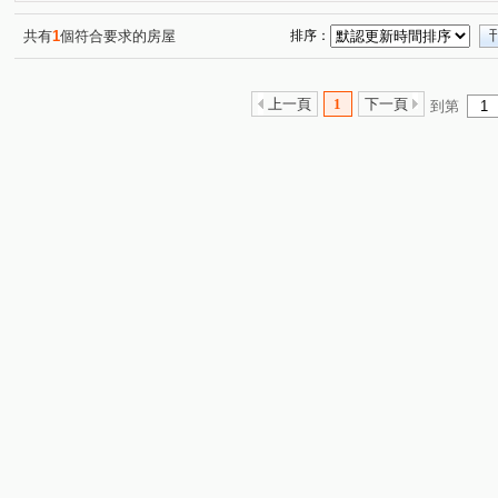
康福街
坑子口
安宅一街
興安街
松江二
(1)
(1)
(1)
(2)
關埔路雲東段
安宅三街
光復東路
建興路一段
(1)
(1)
(2)
(
共有
1
個符合要求的房屋
排序：
上一頁
1
下一頁
到第