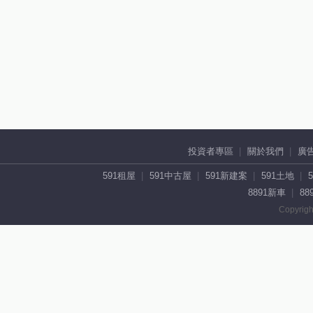
投資者專區
關於我們
廣
591租屋
591中古屋
591新建案
591土地
8891新車
88
Copyrigh