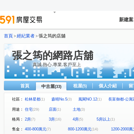
新建案
首頁
經紀業者
張之筠的店舖
>
>
張之筠的網路店舖
真誠.熱心.專業.客戶至上
首頁
租屋
個人介紹
留
中古屋
(5)
(33)
社區：
松林星都
森晴No.5
風閣NO.12
長富御都-公寓
(1)
(3)
(1)
香榭特區
信全街
大壯新豐
真愛No.12
森
(1)
(1)
(2)
(1)
用途：
住宅
店面
土地
(29)
(1)
(3)
朗雲天2
風閣NO.8
元峰建設
元峰
建國
(1)
(1)
(1)
(1)
格局：
2房
3房
4房
5房以上
(7)
(16)
(5)
(1)
寶佳富邑
和興段
松林街
(1)
康樂路一段
永
(1)
(1)
(3)
長富路一段
潤泰街
信全街
康泰路
尚仁
(2)
(1)
(1)
(3)
售金：
400-800萬元
800-1200萬元
1200-2000
(7)
(14)