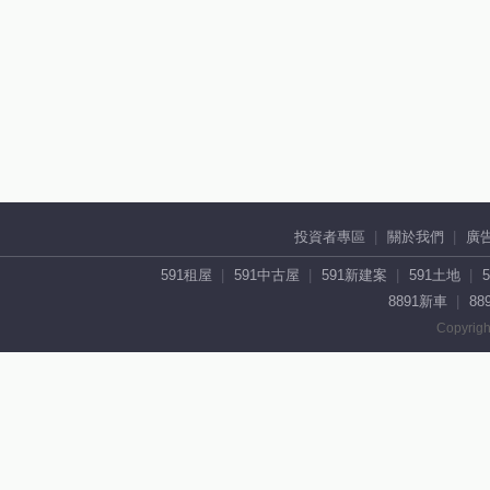
投資者專區
關於我們
廣
591租屋
591中古屋
591新建案
591土地
8891新車
88
Copyrigh