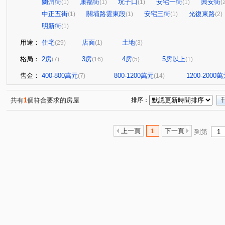
蘭州街
康福街
坑子口
安宅一街
興安街
(1)
(1)
(1)
(1)
(
中正五街
關埔路雲東段
安宅三街
光復東路
(1)
(1)
(1)
(2)
明新街
(1)
用途：
住宅
店面
土地
(29)
(1)
(3)
格局：
2房
3房
4房
5房以上
(7)
(16)
(5)
(1)
售金：
400-800萬元
800-1200萬元
1200-2000
(7)
(14)
共有
1
個符合要求的房屋
排序：
上一頁
1
下一頁
到第