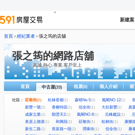
新建案
首頁
經紀業者
張之筠的店舖
>
>
張之筠的網路店舖
真誠.熱心.專業.客戶至上
首頁
租屋
個人介紹
留
中古屋
(6)
(33)
社區：
莊敬街
(1)
松林星都
森晴No.5
風閣NO.12
(1)
(3)
(1)
新豐一號
香榭特區
信全街
大壯新豐
真愛
(2)
(1)
(1)
(2)
成家立業
朗雲天2
風閣NO.8
元峰建設
(1)
(1)
(1)
(1)
美居上德湛
和興段
莊敬街
松林街
康樂
(1)
(1)
(1)
(1)
新生二路
長富路一段
潤泰街
信全街
康
(1)
(2)
(1)
(1)