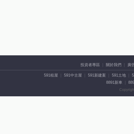
投資者專區
關於我們
廣
591租屋
591中古屋
591新建案
591土地
8891新車
88
Copyrigh