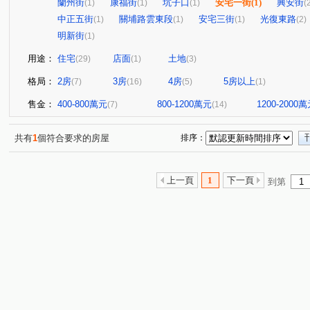
蘭州街
康福街
坑子口
安宅一街
(1)
興安街
(1)
(1)
(1)
(
中正五街
關埔路雲東段
安宅三街
光復東路
(1)
(1)
(1)
(2)
明新街
(1)
用途：
住宅
店面
土地
(29)
(1)
(3)
格局：
2房
3房
4房
5房以上
(7)
(16)
(5)
(1)
售金：
400-800萬元
800-1200萬元
1200-2000
(7)
(14)
共有
1
個符合要求的房屋
排序：
上一頁
1
下一頁
到第