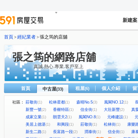
新建案
首頁
經紀業者
張之筠的店舖
>
>
張之筠的網路店舖
真誠.熱心.專業.客戶至上
首頁
租屋
個人介紹
留
中古屋
(6)
(33)
社區：
莊敬街
松林星都
森晴No.5
風閣NO.12
(1)
(1)
(3)
(1)
新豐一號
香榭特區
信全街
大壯新豐
真愛
(2)
(1)
(1)
(2)
成家立業
朗雲天2
風閣NO.8
元峰建設
(1)
(1)
(1)
(1)
美居上德湛
和興段
莊敬街
松林街
康樂
(1)
(1)
(1)
(1)
新生二路
長富路一段
潤泰街
信全街
康
(1)
(2)
(1)
(1)