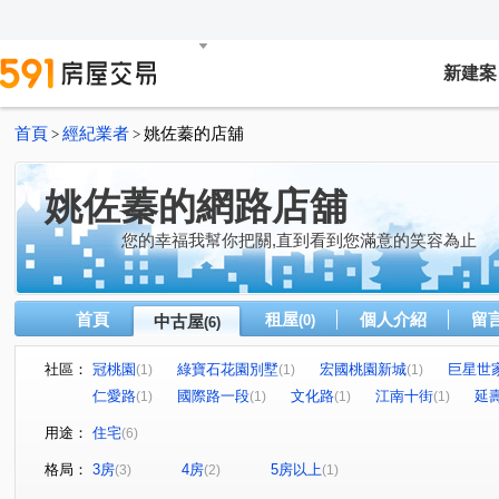
新建案
首頁
經紀業者
姚佐蓁的店舖
>
>
姚佐蓁的網路店舖
您的幸福我幫你把關,直到看到您滿意的笑容為止
首頁
租屋
個人介紹
留
中古屋
(0)
(6)
社區：
冠桃園
綠寶石花園別墅
宏國桃園新城
巨星世
(1)
(1)
(1)
仁愛路
國際路一段
文化路
江南十街
延
(1)
(1)
(1)
(1)
用途：
住宅
(6)
格局：
3房
4房
5房以上
(3)
(2)
(1)