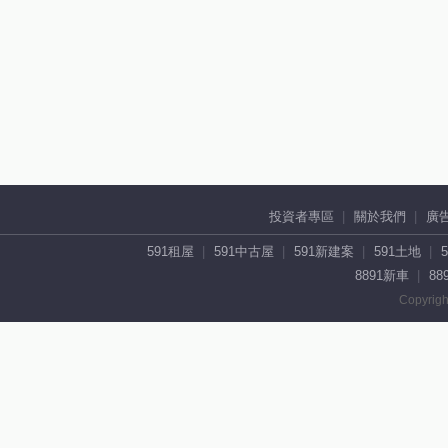
投資者專區
關於我們
廣
591租屋
591中古屋
591新建案
591土地
8891新車
88
Copyrigh