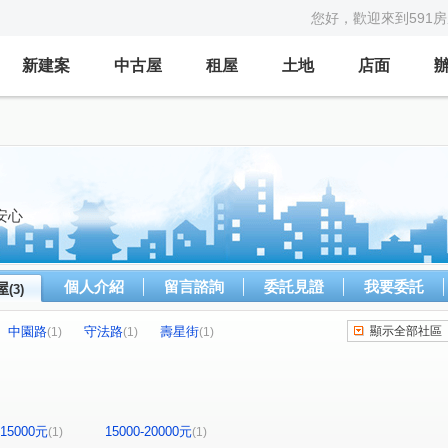
您好，歡迎來到591
新建案
中古屋
租屋
土地
店面
安心
個人介紹
留言諮詢
委託見證
我要委託
屋
(3)
中園路
守法路
壽星街
顯示全部社區
(1)
(1)
(1)
-15000元
15000-20000元
(1)
(1)