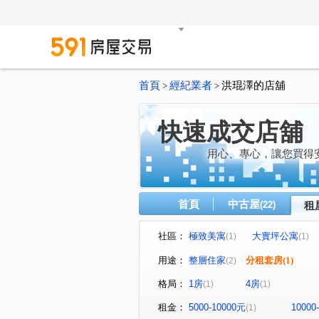
首頁
經紀業者
洪琨澤的店舖
>
>
快速成交店舖
用心、專心，讓您買得
首頁
中古屋
(22)
租
社區：
極致美寓
大實坪公寓
(1)
(1)
用途：
整層住家
分租套房
(1)
(2)
格局：
1房
4房
(1)
(1)
租金：
5000-10000元
10000
(1)