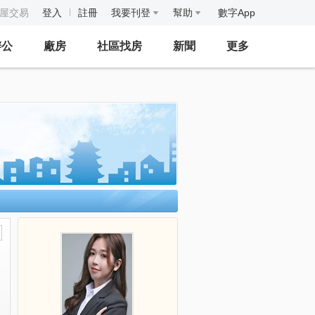
房屋交易
登入
註冊
我要刊登
幫助
數字App
辦公
廠房
社區找房
新聞
更多