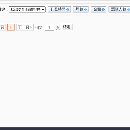
刊登時間
坪數
金額
瀏覽人數
排序：
一頁
1
下一頁
到第
頁