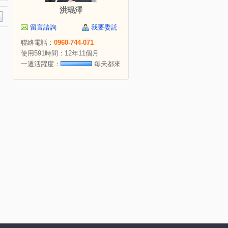
洪琨澤
留言諮詢
我要委託
聯絡電話：
0960-744-071
使用591時間：12年11個月
一週活躍度：
每天都來