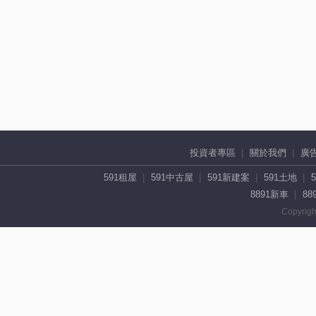
投資者專區
關於我們
廣
591租屋
591中古屋
591新建案
591土地
8891新車
88
Copyrigh