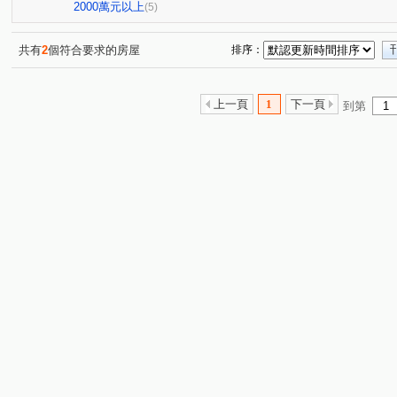
中央街
敬三街
福全路
國豐五街
興林路
(1)
(1)
(1)
(1)
(
2000萬元以上
(5)
同安街
徐州街
正康一街
(1)
(1)
(1)
共有
2
個符合要求的房屋
排序：
上一頁
1
下一頁
到第