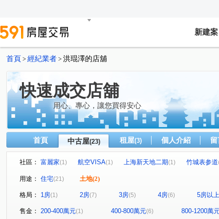
新建案
首頁
經紀業者
洪琨澤的店舖
>
>
快速成交店舖
用心、專心，讓您買得安心
首頁
租屋
個人介紹
留
中古屋
(3)
(23)
社區：
富麗家
航空VISA
上海新天地二期
竹城表参道
(1)
(1)
(1)
巴黎富邑
昭揚縱橫
戀戀新薇閣
築心匯
(1)
(1)
(1)
(1)
用途：
住宅
土地
(2)
(21)
寶佳名門
凱悅
川弘INSIGHT
傑克的院子
(1)
(1)
(1)
(1)
格局：
1房
2房
3房
4房
5房以
(1)
(7)
(5)
(6)
徐州街收租美寓
宜雄盛場
霄裡路
湧光路
(1)
(1)
(1)
(2)
經國一路
天祥五街
經國路
復興路
大新
(2)
(1)
(1)
(1)
售金：
200-400萬元
400-800萬元
800-1200萬
(1)
(6)