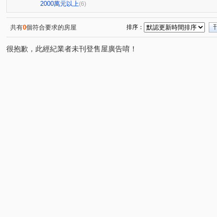
大新一街
江南三街
中央街
敬三街
福全
(1)
(1)
(1)
(1)
2000萬元以上
(6)
興林路
廣和街
同安街
徐州街
正康一街
(1)
(1)
(1)
(1)
(
共有
0
個符合要求的房屋
排序：
很抱歉，此經紀業者未刊登售屋廣告唷！