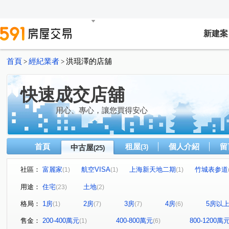
新建案
首頁
經紀業者
洪琨澤的店舖
>
>
快速成交店舖
用心、專心，讓您買得安心
首頁
租屋
個人介紹
留
中古屋
(3)
(25)
社區：
富麗家
航空VISA
上海新天地二期
竹城表参道
(1)
(1)
(1)
巴黎富邑
昭揚縱橫
戀戀新薇閣
築心匯
(1)
(2)
(1)
(1)
用途：
住宅
土地
(23)
(2)
寶佳名門
凱悅
川弘INSIGHT
傑克的院子
(1)
(1)
(1)
(1)
格局：
1房
2房
3房
4房
5房以
(1)
(7)
(7)
(6)
徐州街收租美寓
宜雄盛場
摩天芳鄰
霄裡路
(1)
(1)
(1)
(1)
春日路
上海路
經國一路
天祥五街
經國
(1)
(1)
(2)
(1)
售金：
200-400萬元
400-800萬元
800-1200萬
(1)
(6)