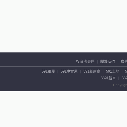
投資者專區
關於我們
廣
591租屋
591中古屋
591新建案
591土地
8891新車
88
Copyrigh