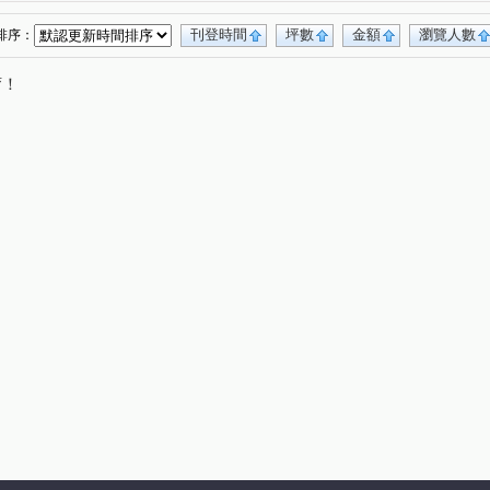
刊登時間
坪數
金額
瀏覽人數
排序：
唷！