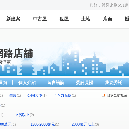
您好，歡迎來到591
新建案
中古屋
租屋
土地
店面
網路店舖
陳淳豪
屋
個人介紹
留言諮詢
委託見證
我要委託
(0)
華廈
公園大境
巧克力花園
顯示全部社區
1)
(1)
(1)
(1)
1號
頂崁街206巷1弄1號
怡華躍龍門
(1)
(1)
(1)
公
(1)
長安街
永康街
新北大道七段
(2)
(1)
(1)
5房以上
(1)
(2)
街二段
瓊泰路
三民路
頂崁街
(1)
(1)
(1)
(1)
1200萬元
1200-2000萬元
2000萬元以上
(1)
(5)
(6)