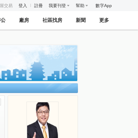
房屋交易
登入
註冊
我要刊登
幫助
數字App
辦公
廠房
社區找房
新聞
更多