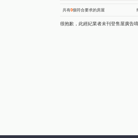
共有
0
個符合要求的房屋
很抱歉，此經紀業者未刊登售屋廣告