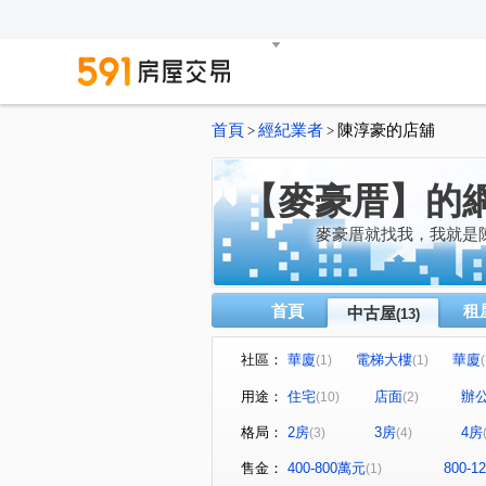
首頁
經紀業者
陳淳豪的店舖
>
>
【麥豪厝】的
麥豪厝就找我，我就是
首頁
租
中古屋
(13)
社區：
華廈
電梯大樓
華廈
(1)
(1)
(
瓊泰路7號
三民路26巷1弄
(1)
用途：
住宅
店面
辦
(10)
(2)
觀邸世家社區
信義路
(1)
(1)
格局：
2房
3房
4房
(3)
(4)
民義街
光明路
水源
(1)
(1)
仁愛街
四維路
(1)
(1)
售金：
400-800萬元
800-
(1)